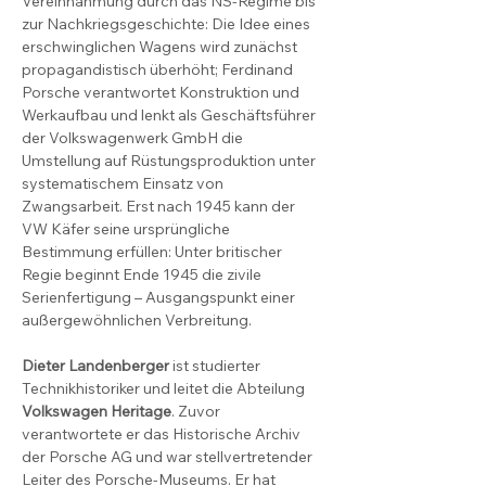
Vereinnahmung durch das NS-Regime bis 
zur Nachkriegsgeschichte: Die Idee eines 
erschwinglichen Wagens wird zunächst 
propagandistisch überhöht; Ferdinand 
Porsche verantwortet Konstruktion und 
Werkaufbau und lenkt als Geschäftsführer 
der Volkswagenwerk GmbH die 
Umstellung auf Rüstungsproduktion unter 
systematischem Einsatz von 
Zwangsarbeit. Erst nach 1945 kann der 
VW Käfer seine ursprüngliche 
Bestimmung erfüllen: Unter britischer 
Regie beginnt Ende 1945 die zivile 
Serienfertigung – Ausgangspunkt einer 
außergewöhnlichen Verbreitung.
Dieter Landenberger 
ist studierter 
Technikhistoriker und leitet die Abteilung 
Volkswagen Heritage
. Zuvor 
verantwortete er das Historische Archiv 
der Porsche AG und war stellvertretender 
Leiter des Porsche-Museums. Er hat 