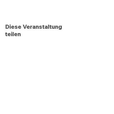
Diese Veranstaltung
teilen
ÖFFNUNGSZEITEN
PS.SPEICHER & Sammlungen
Sommer: Apr. - Okt.
Di. - So.:
10.00 - 18.00
Uhr*