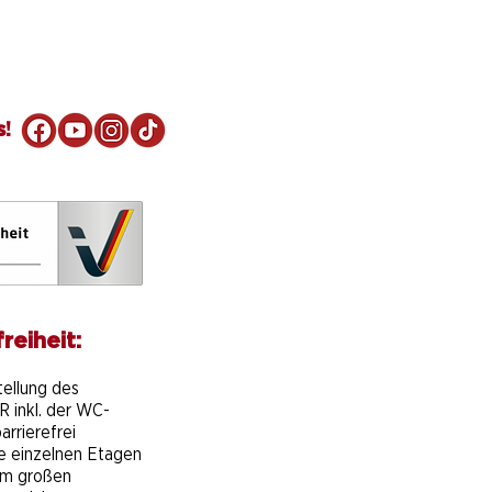
s!
reiheit:
e
tellung des
 inkl. der WC-
arrierefrei
ie einzelnen Etagen
em großen