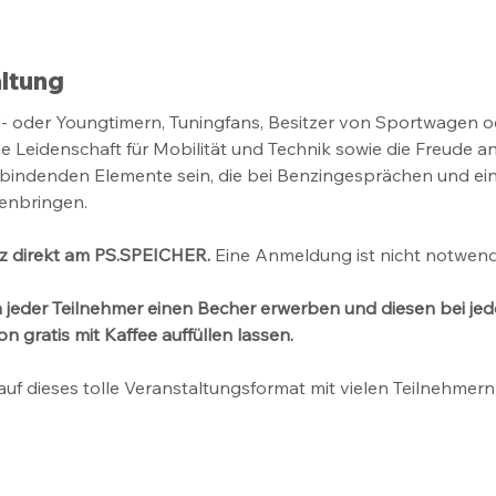
ltung
- oder Youngtimern, Tuningfans, Besitzer von Sportwagen od
ie Leidenschaft für Mobilität und Technik sowie die Freude a
erbindenden Elemente sein, die bei Benzingesprächen und ein
nbringen.
tz direkt am PS.SPEICHER. 
Eine Anmeldung ist nicht notwend
nn jeder Teilnehmer einen Becher erwerben und diesen bei je
n gratis mit Kaffee auffüllen lassen.
auf dieses tolle Veranstaltungsformat mit vielen Teilnehmer