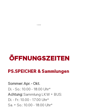
ÖFFNUNGSZEITEN
Mit dem Motorboot
Tagung, Works
quer durch Afrika:
oder Event - we
PS.SPEICHER & Sammlungen
Carsten Möhle nahm
Format passt zu
das Publikum mit auf
welchem Ziel?
eine ziemlich schräge
Sommer: Apr. - Okt.
Expedition
Di. - So.:
10.00 - 18.00
Uhr*
Achtung:
Sammlung LKW + BUS:
Di. - Fr.: 10.00 - 17.00 Uhr*
Sa. + So.: 10.00 - 18.00 Uhr*