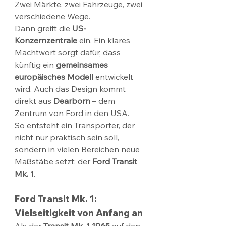
Zwei Märkte, zwei Fahrzeuge, zwei 
verschiedene Wege.
Dann greift die 
US-
Konzernzentrale
 ein. Ein klares 
Machtwort sorgt dafür, dass 
künftig ein 
gemeinsames 
europäisches Modell
 entwickelt 
wird. Auch das Design kommt 
direkt aus 
Dearborn
 – dem 
Zentrum von Ford in den USA.
So entsteht ein Transporter, der 
nicht nur praktisch sein soll, 
sondern in vielen Bereichen neue 
Maßstäbe setzt: der 
Ford Transit 
Mk. 1
.
Ford Transit Mk. 1: 
Vielseitigkeit von Anfang an
Als der 
Transit Mk. 1
1965
 auf den 