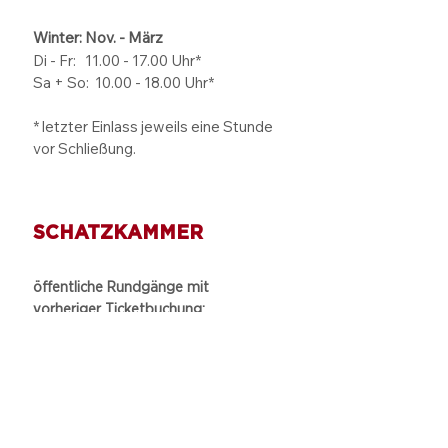
Winter: Nov. - März
Di - Fr: 11.00 - 17.00
Uhr*
Sa + So:
10.00 - 18.00
Uhr*
* letzter Einlass jeweils eine Stunde
vor Schließung.
SCHATZKAMMER
öffentliche Rundgänge mit
vorheriger Ticketbuchung:
Mi: 14.00 Uhr
Sa + So: jeweils 11.00 Uhr
private Rundgänge:
nur auf
Terminanfrage