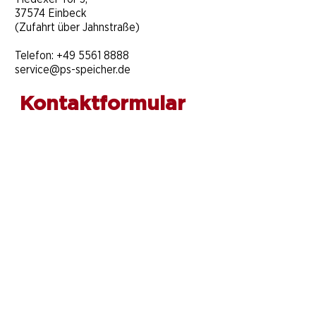
37574 Einbeck
(Zufahrt über Jahnstraße)
Telefon:
+49 5561 8888
service@ps-speicher.de
Kontaktformular
Vorname
*
Nachname
*
Telefonnummer
E-Mail-Adresse
*