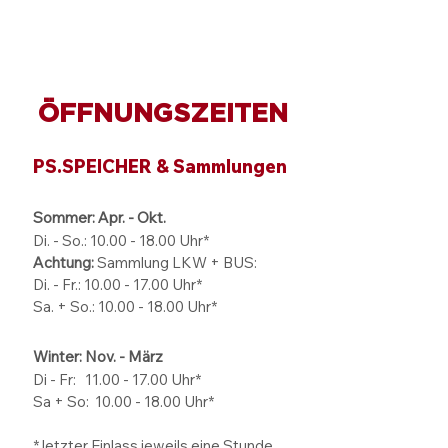
ÖFFNUNGSZEITEN
Sommerferien im
Volle Fahrt für d
PS.SPEICHER
Einbecker
PS.SPEICHER & Sammlungen
Oldtimertage
Sommer: Apr. - Okt.
Di. - So.:
10.00 - 18.00
Uhr*
Achtung:
Sammlung LKW + BUS:
Di. - Fr.: 10.00 - 17.00 Uhr*
Sa. + So.: 10.00 - 18.00 Uhr*
Winter: Nov. - März
Di - Fr: 11.00 - 17.00
Uhr*
Sa + So:
10.00 - 18.00
Uhr*
* letzter Einlass jeweils eine Stunde