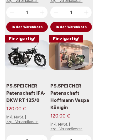
zzgl. Versandkosten
zzgl. Versandkosten
In den Warenkorb
In den Warenkorb
Einzigartig!
Einzigartig!
PS.SPEICHER
PS.SPEICHER
Patenschaft IFA-
Patenschaft
DKW RT 125/0
Hoffmann Vespa
Königin
Preis
120,00 €
Preis
120,00 €
inkl. MwSt.
|
zzgl. Versandkosten
inkl. MwSt.
|
zzgl. Versandkosten