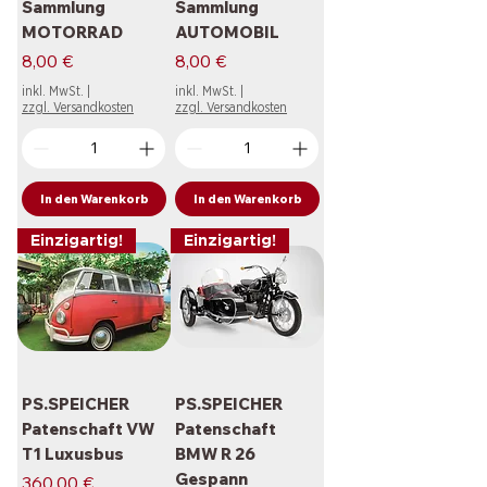
Sammlung
Sammlung
MOTORRAD
AUTOMOBIL
Preis
Preis
8,00 €
8,00 €
inkl. MwSt.
|
inkl. MwSt.
|
zzgl. Versandkosten
zzgl. Versandkosten
In den Warenkorb
In den Warenkorb
Einzigartig!
Einzigartig!
PS.SPEICHER
PS.SPEICHER
Patenschaft VW
Patenschaft
T1 Luxusbus
BMW R 26
Gespann
Preis
360,00 €