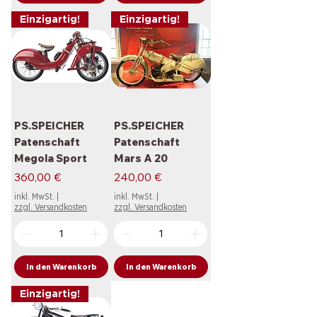
Einzigartig!
Einzigartig!
PS.SPEICHER
PS.SPEICHER
Patenschaft
Patenschaft
Megola Sport
Mars A 20
Preis
Preis
360,00 €
240,00 €
inkl. MwSt.
|
inkl. MwSt.
|
zzgl. Versandkosten
zzgl. Versandkosten
In den Warenkorb
In den Warenkorb
Einzigartig!