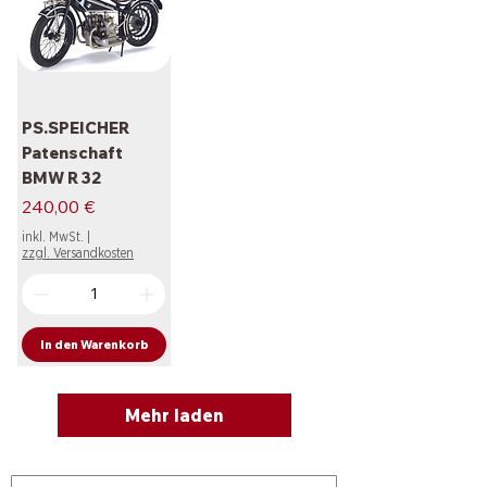
PS.SPEICHER
Patenschaft
BMW R 32
Preis
240,00 €
inkl. MwSt.
|
zzgl. Versandkosten
In den Warenkorb
Mehr laden