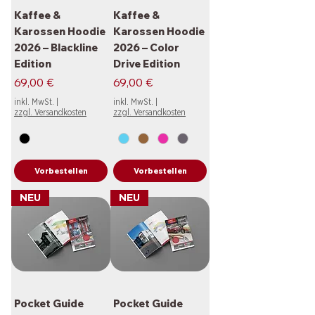
Kaffee &
Kaffee &
Karossen Hoodie
Karossen Hoodie
2026 – Blackline
2026 – Color
Edition
Drive Edition
Preis
Preis
69,00 €
69,00 €
inkl. MwSt.
|
inkl. MwSt.
|
zzgl. Versandkosten
zzgl. Versandkosten
Vorbestellen
Vorbestellen
NEU
NEU
Pocket Guide
Pocket Guide