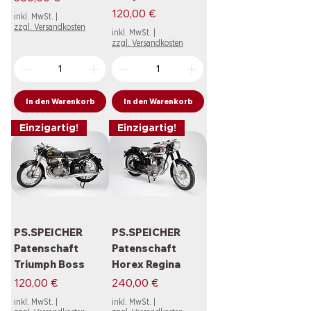
Preis
120,00 €
inkl. MwSt.
|
zzgl. Versandkosten
inkl. MwSt.
|
zzgl. Versandkosten
In den Warenkorb
In den Warenkorb
Einzigartig!
Einzigartig!
PS.SPEICHER
PS.SPEICHER
Patenschaft
Patenschaft
Triumph Boss
Horex Regina
Preis
Preis
120,00 €
240,00 €
inkl. MwSt.
|
inkl. MwSt.
|