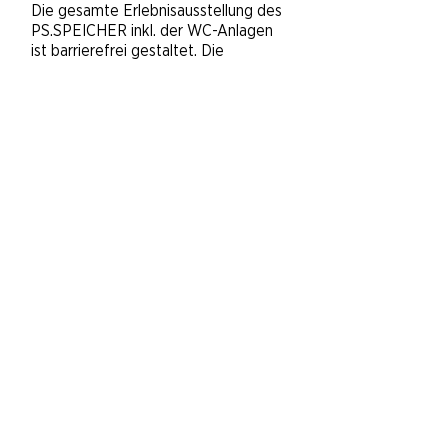
Die gesamte Erlebnisausstellung des
PS.SPEICHER inkl. der WC-Anlagen
ist barrierefrei gestaltet. Die
einzelnen Etagen sind mit einem
großen Fahrstuhl zu erreichen.
MENÜ
​Tickets & Gutscheine
Ausstellungen
Aktuelles & Events
FörderFreunde PS.SPEICHER e.V.
Presse
FAQ - Häufig gestellte Fragen
Impressum
Datenschutzhinweis
AGB
Widerrufsrecht