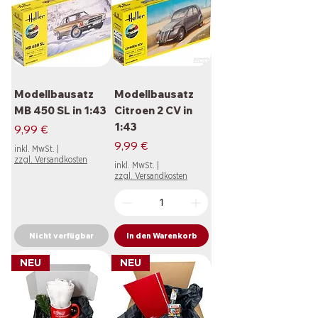
Modellbausatz
Modellbausatz
MB 450 SL in 1:43
Citroen 2 CV in
1:43
Preis
9,99 €
Preis
9,99 €
inkl. MwSt.
|
zzgl. Versandkosten
inkl. MwSt.
|
zzgl. Versandkosten
Nicht verfügbar
In den Warenkorb
NEU
NEU