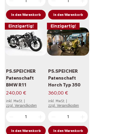
In den Warenkorb
In den Warenkorb
Einzigartig!
Einzigartig!
PS.SPEICHER
PS.SPEICHER
Patenschaft
Patenschaft
BMW R11
Horch Typ 350
Preis
Preis
240,00 €
360,00 €
inkl. MwSt.
|
inkl. MwSt.
|
zzgl. Versandkosten
zzgl. Versandkosten
In den Warenkorb
In den Warenkorb