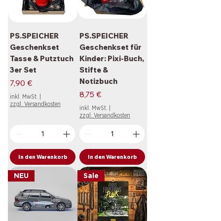
PS.SPEICHER
PS.SPEICHER
Geschenkset
Geschenkset für
Tasse & Putztuch
Kinder: Pixi-Buch,
3er Set
Stifte &
Notizbuch
Preis
7,90 €
Preis
8,75 €
inkl. MwSt.
|
zzgl. Versandkosten
inkl. MwSt.
|
zzgl. Versandkosten
In den Warenkorb
In den Warenkorb
NEU
Sale