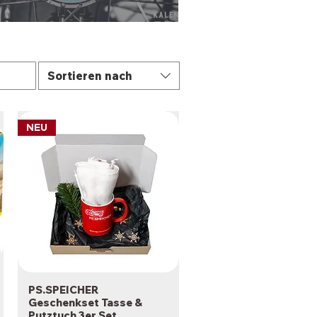
Sortieren nach
NEU
PS.SPEICHER
Schnellansicht
Geschenkset Tasse &
Putztuch 3er Set