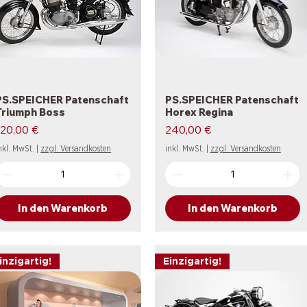
PS.SPEICHER Patenschaft
Schnellansicht
PS.SPEICHER Patenschaft
Schnellansicht
Triumph Boss
Horex Regina
reis
Preis
120,00 €
240,00 €
nkl. MwSt.
|
zzgl. Versandkosten
inkl. MwSt.
|
zzgl. Versandkosten
In den Warenkorb
In den Warenkorb
inzigartig!
Einzigartig!