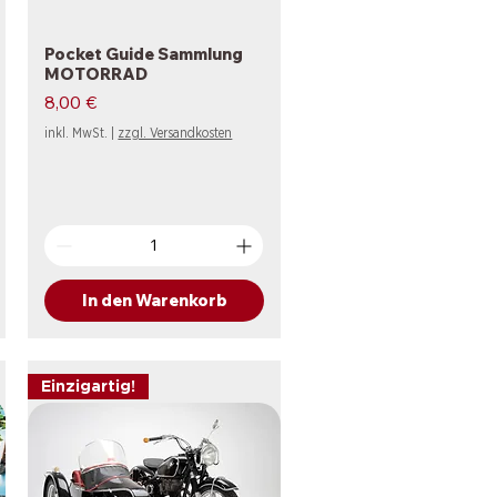
Pocket Guide Sammlung
Schnellansicht
MOTORRAD
Preis
8,00 €
inkl. MwSt.
|
zzgl. Versandkosten
In den Warenkorb
Einzigartig!