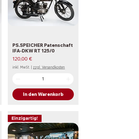
PS.SPEICHER Patenschaft
Schnellansicht
IFA-DKW RT 125/0
Preis
120,00 €
inkl. MwSt.
|
zzgl. Versandkosten
In den Warenkorb
Einzigartig!