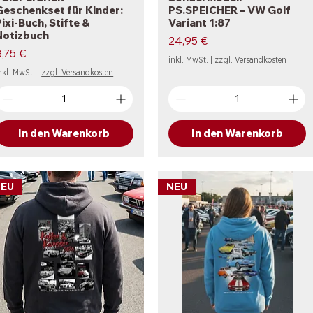
Geschenkset für Kinder:
PS.SPEICHER – VW Golf
Pixi-Buch, Stifte &
Variant 1:87
Notizbuch
Preis
24,95 €
reis
8,75 €
inkl. MwSt.
|
zzgl. Versandkosten
nkl. MwSt.
|
zzgl. Versandkosten
In den Warenkorb
In den Warenkorb
NEU
NEU