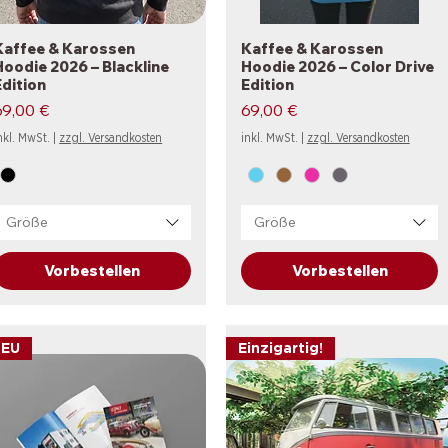
Kaffee & Karossen
Schnellansicht
Kaffee & Karossen
Schnellansicht
Hoodie 2026 – Blackline
Hoodie 2026 – Color Drive
Edition
Edition
reis
Preis
69,00 €
69,00 €
nkl. MwSt.
|
zzgl. Versandkosten
inkl. MwSt.
|
zzgl. Versandkosten
Größe
Größe
Vorbestellen
Vorbestellen
NEU
Einzigartig!