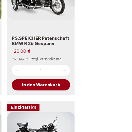
PS.SPEICHER Patenschaft
Schnellansicht
BMW R 26 Gespann
Preis
120,00 €
inkl. MwSt.
|
zzgl. Versandkosten
In den Warenkorb
Einzigartig!