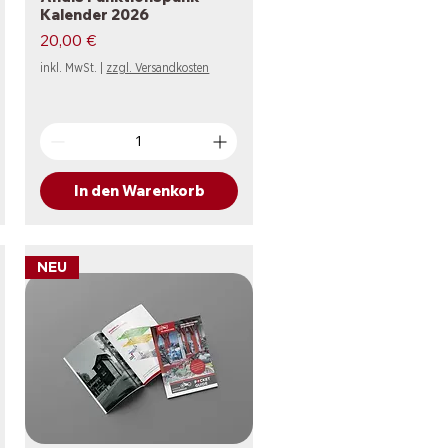
Kalender 2026
Preis
20,00 €
inkl. MwSt.
|
zzgl. Versandkosten
In den Warenkorb
NEU