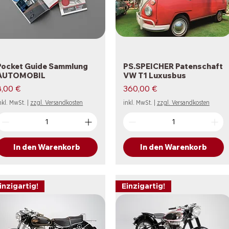
Pocket Guide Sammlung
Schnellansicht
PS.SPEICHER Patenschaft
Schnellansicht
AUTOMOBIL
VW T1 Luxusbus
reis
Preis
8,00 €
360,00 €
nkl. MwSt.
|
zzgl. Versandkosten
inkl. MwSt.
|
zzgl. Versandkosten
In den Warenkorb
In den Warenkorb
inzigartig!
Einzigartig!