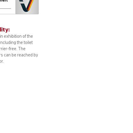
lity:
n exhibition of the
including
the toilet
arrier-free. The
ors can be reached by
or.