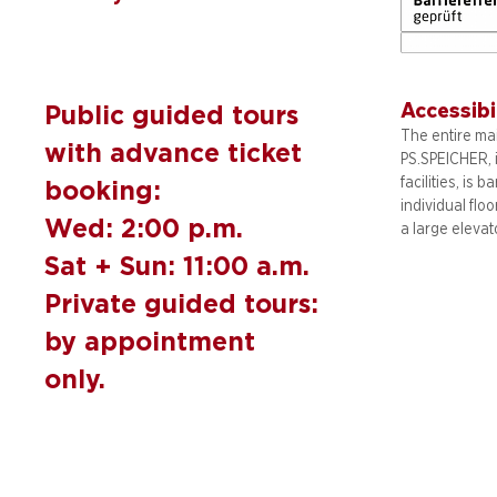
Accessibi
Public guided tours
The entire mai
with advance ticket
PS.SPEICHER, 
facilities, is b
booking:
individual flo
Wed: 2:00 p.m.
a large elevat
Sat + Sun: 11:00 a.m.
Private guided tours:
by appointment
only.