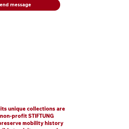
end message
ts unique collections are
 non-profit STIFTUNG
reserve mobility history