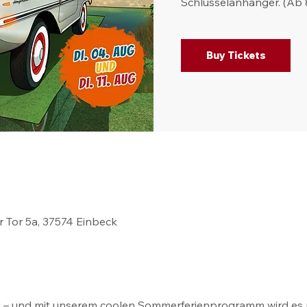
Schlüsselanhänger. (Ab 
Buy Tickets
r Tor 5a, 37574 Einbeck
Zeit – und mit unserem coolen Sommerferienprogramm wird es