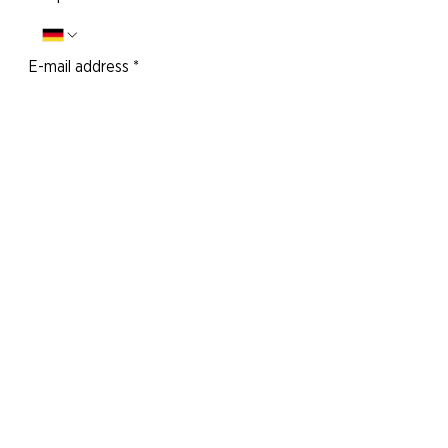
E-mail address
*
Your message to us:
Yes, I would like to subscribe to the
newsletter.
Send message