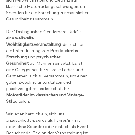
sich weltweit mit Stil und Eleganz auf 
klassische Motorräder geschwungen, um 
Spenden für die Forschung zur männlichen 
Gesundheit zu sammeln.
Der "Distinguished Gentlemen's Ride" ist 
eine 
weltweite 
Wohltätigkeitsveranstaltung
, die sich für 
die Unterstützung von 
Prostatakrebs-
Forschung
 und 
psychischer 
Gesundheit
 bei Männern einsetzt. Es ist 
eine Gelegenheit für stilvolle Ladies und 
Gentlemen, sich zu versammeln, um einen 
guten Zweck zu unterstützen und 
gleichzeitig ihre Leidenschaft für 
Motorräder im klassischen und Vintage-
Stil
 zu teilen.
Wir laden herzlich ein, sich uns 
anzuschließen, sei es als Fahrer/in (mit 
oder ohne Spende) oder einfach als Event-
Besuchende. Beginn der Veranstaltung ist 