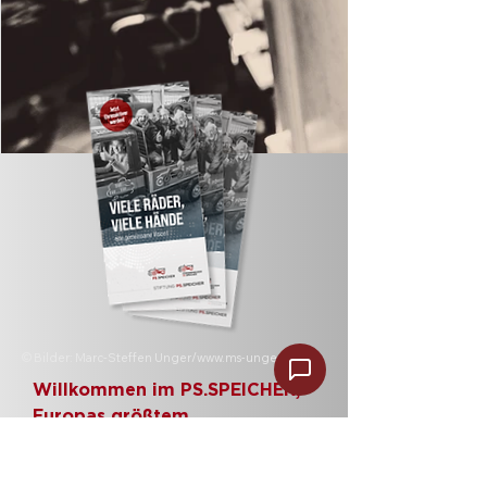
© Bilder: Marc-Steffen Unger/
www.ms-unger.de
Willkommen im PS.SPEICHER,
Europas größtem
Fahrzeugmuseum. Unter dem
Motto „Wir sind aktiv" laden