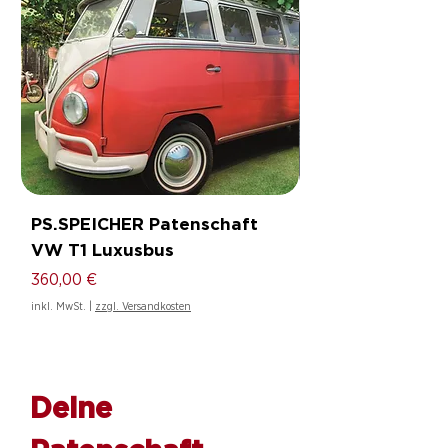
PS.SPEICHER Patenschaft
PS.SPEICHER Pa
VW T1 Luxusbus
Tatra T87
Preis
Preis
360,00 €
360,00 €
inkl. MwSt.
|
zzgl. Versandkosten
inkl. MwSt.
Deine