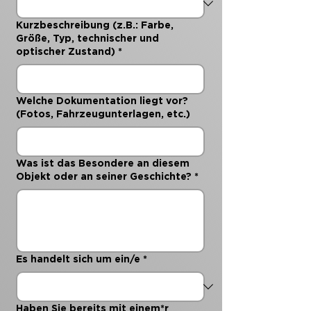
Kurzbeschreibung (z.B.: Farbe,
Größe, Typ, technischer und
optischer Zustand)
*
Welche Dokumentation liegt vor?
(Fotos, Fahrzeugunterlagen, etc.)
Was ist das Besondere an diesem
Objekt oder an seiner Geschichte?
*
Es handelt sich um ein/e
*
Haben Sie bereits mit einem*r