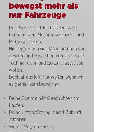
bewegst mehr als
Das Museum PS.SPEICHER befindet 
sich im historischen Kornhaus von 
nur Fahrzeuge
1898, das zwischen 2011 und 2014 
denkmalgerecht saniert und 
Der PS.SPEICHER ist ein Ort voller
architektonisch modern ergänzt 
Erinnerungen, Motorengeräusche und
wurde. 

Mutgeschichten.
Hier begegnen sich Visionär*innen von
Heute präsentiert die Stiftung auf 
gestern und Menschen von heute, die
sechs Etagen und in mehreren 
Technik lieben und Zukunft gestalten
Sammlungen eine faszinierende 
wollen.
Zeitreise durch über 200 Jahre 
Doch all das lebt nur weiter, wenn wir
Mobilitätsgeschichte – von 
es gemeinsam bewahren.
Fahrrädern und Motorrädern über 
Kleinwagen bis hin zu Automobilen, 
Deine Spende hält Geschichten am
Nutzfahrzeugen und 
Laufen.
Modellfahrzeugen. 

Deine Unterstützung macht Zukunft
Neben der Ausstellung engagiert 
erlebbar.
sich die Stiftung für Denkmalschutz, 
Werde Möglichmacher.