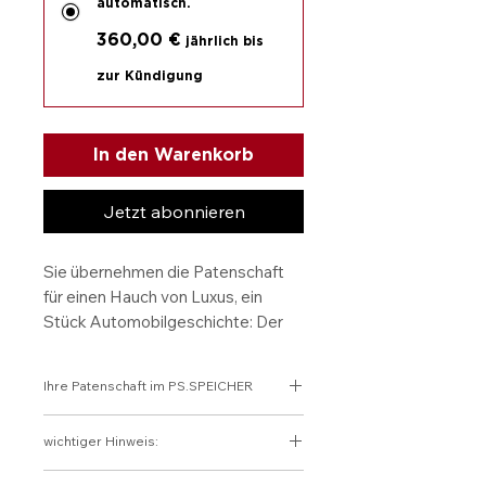
automatisch.
360,00 €
jährlich bis
zur Kündigung
In den Warenkorb
Jetzt abonnieren
Sie übernehmen die Patenschaft
für einen Hauch von Luxus, ein
Stück Automobilgeschichte: Der
Glas 2600 V8
vereint Eleganz,
Seltenheit und technische
Ihre Patenschaft im PS.SPEICHER
Raffinesse. In edlem Weiß strahlt
dieser Gran Turismo zeitlose
Verantwortung übernehmen.
wichtiger Hinweis:
Klasse aus – angetrieben von
Geschichte bewahren. Zukunft
einem kraftvollen V8, gebaut für
gestalten.
Die Patenschaft kann als Spende