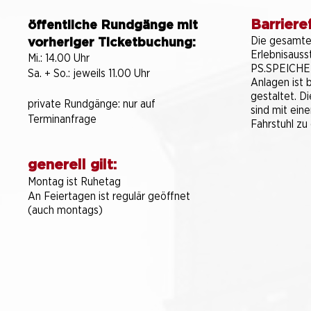
Barrieref
öffentliche Rundgänge mit
Die gesamt
vorheriger Ticketbuchung:
Erlebnisauss
Mi.: 14.00 Uhr
PS.SPEICHER
Sa. + So.: jeweils 11.00 Uhr
Anlagen ist b
gestaltet. D
private Rundgänge:
nur auf
sind mit ein
Terminanfrage
Fahrstuhl zu 
generell gilt:
Montag ist Ruhetag
An Feiertagen ist regulär geöffnet
(auch montags)