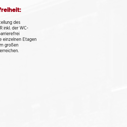
reiheit:
e
tellung des
 inkl. der WC-
arrierefrei
ie einzelnen Etagen
em großen
erreichen.