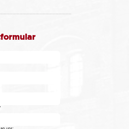
formular
*
an uns: