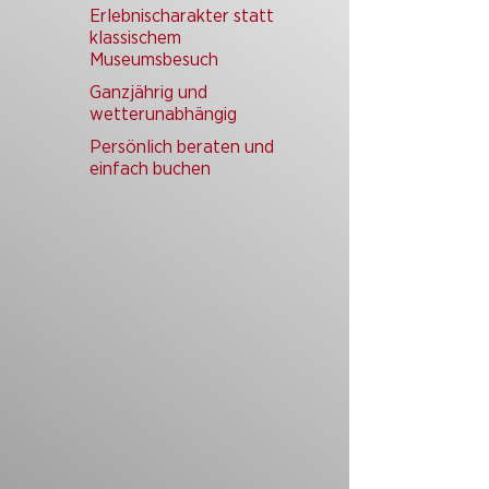
Erlebnischarakter statt
klassischem
Museumsbesuch
Ganzjährig und
wetterunabhängig
Persönlich beraten und
einfach buchen