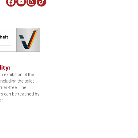
!
lity:
n exhibition of the
including
the toilet
arrier-free. The
ors can be reached by
or.