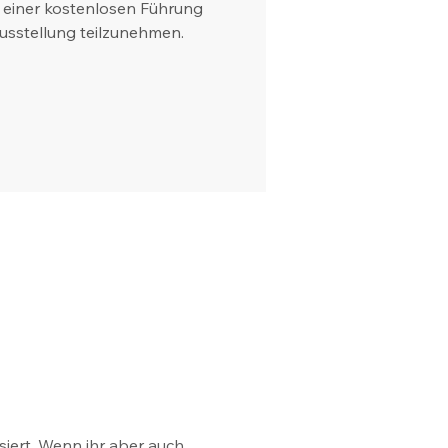
n einer kostenlosen Führung
sstellung teilzunehmen.
iert. Wenn ihr aber auch 