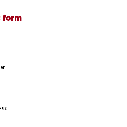
 form
er
 us: