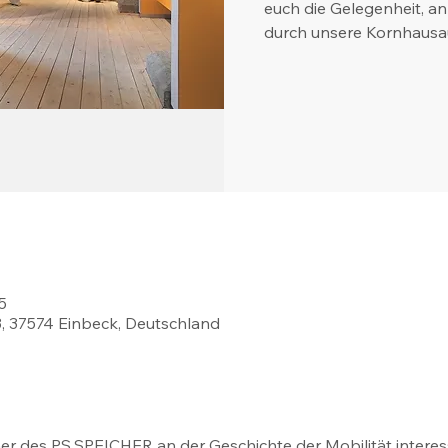
euch die Gelegenheit, a
durch unsere Kornhausau
5
3, 37574 Einbeck, Deutschland
er des PS.SPEICHER an der Geschichte der Mobilität interess