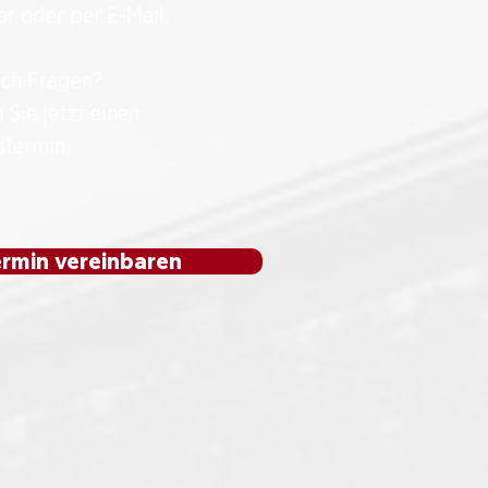
r oder per E-Mail.
och Fragen?
 Sie jetzt einen
stermin.
rmin vereinbaren