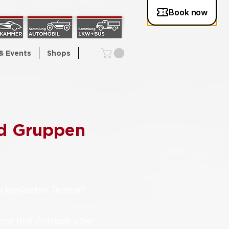
& Events
Shops
nd Gruppen
n konkreten Termin?
rne Ihre Anfrage über