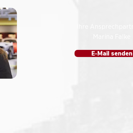
Ihre Ansprechpart
Marina Falke
E-Mail senden