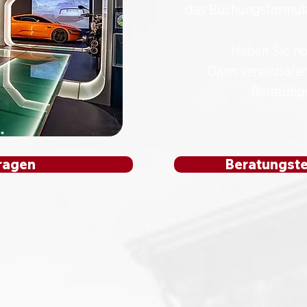
das Buchungsformula
Haben Sie n
​Dann vereinbaren
Beratung
ragen
Beratungste