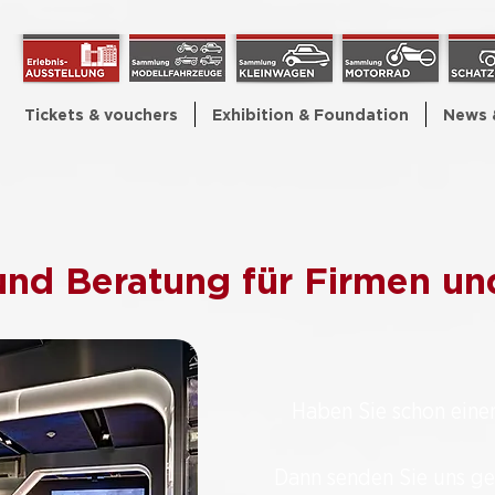
Tickets & vouchers
Exhibition & Foundation
News 
nd Beratung für Firmen u
Haben Sie schon eine
Dann senden Sie uns ge