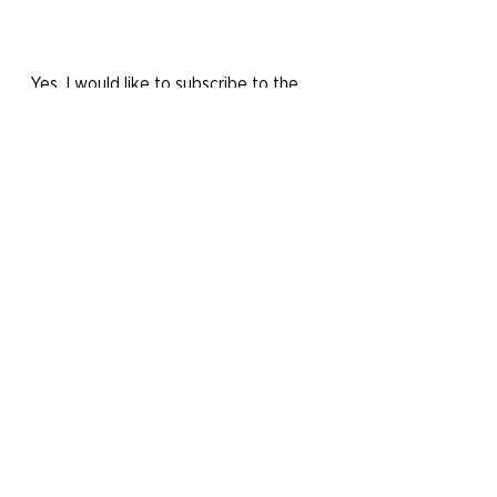
Yes, I would like to subscribe to the
newsletter.
Send message
PS.SPEICHER and its unique
collections are supported by the
non-profit STIFTUNG