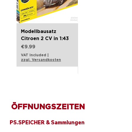
Dekoration, die jeden Raum
bereichert und ein echter
Hingucker ist. Ideal als Geschenk
für andere Dorfkinder oder zur
Modellbausatz
PS.SPEICHER
eigenen Freude an der Wand!
Citroen 2 CV in 1:43
Geschenkset Tasse 
Putztuch 3er Set
Price
€9.99
Price
€7.90
VAT Included
|
zzgl. Versandkosten
VAT Included
zzgl. Versandkosten
ÖFFNUNGSZEITEN
PS.SPEICHER & Sammlungen