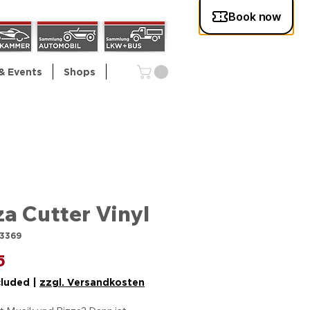
& Events
Shops
za Cutter Vinyl
/3369
Price
5
cluded
|
zzgl. Versandkosten