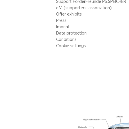
Support FörderFreunde PS.SPEICHER
e.V. (supporters' association)
Offer exhibits
Press
Imprint
Data protection
Conditions
Cookie settings