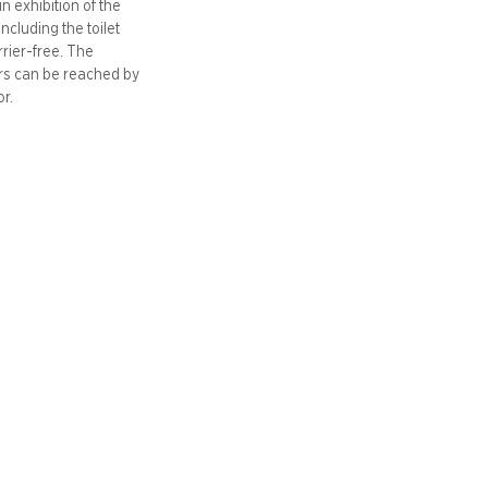
n exhibition of the
including
the toilet
arrier-free. The
ors can be reached by
or.