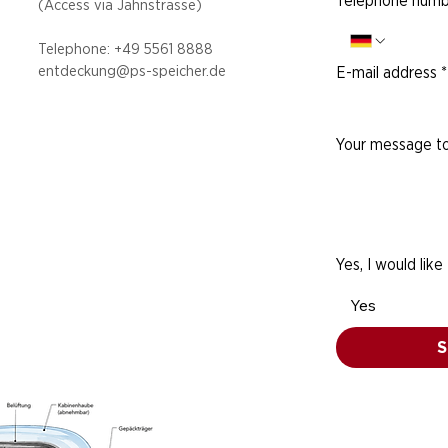
Telephone numb
(Access via
Jahnstrasse)
Telephone: +49 5
561 8888
entdeckung@ps-speicher.de
E-mail address
*
Your message to
Yes, I would like
Yes
S