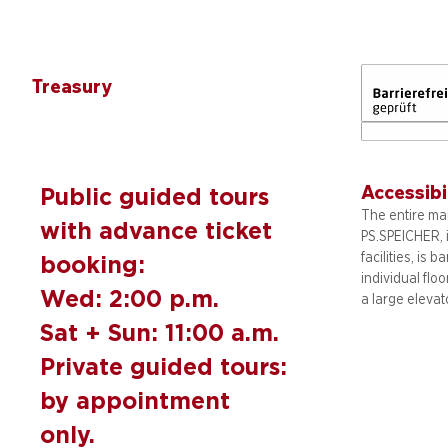
Treasury
Accessibi
Public guided tours
The entire mai
with advance ticket
PS.SPEICHER, 
facilities, is b
booking:
individual flo
Wed: 2:00 p.m.
a large elevat
Sat + Sun: 11:00 a.m.
Private guided tours:
by appointment
only.