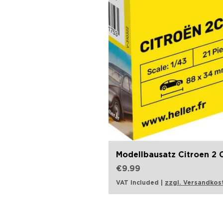
Modellbausatz Citroen 2 C
Price
€9.99
VAT Included
|
zzgl. Versandkos
Opening hours