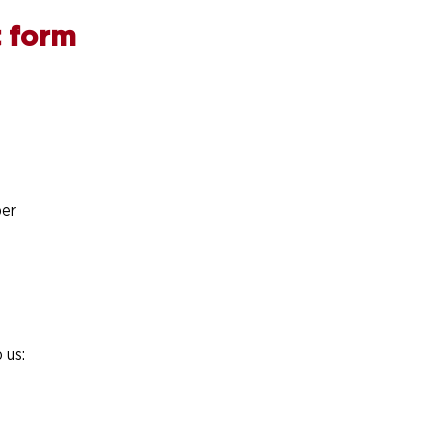
 form
er
 us: