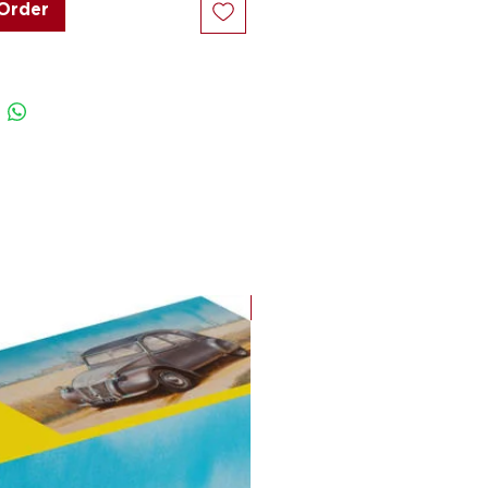
Order
 zertifizierte Bio-Baumwolle, 20
cyceltes Polyester
g/m² – angenehm schwer &
wertig
n angeraut für extra Komfort
tterte Kapuze mit stabilen
eln & Metallenden
Rippstrickbündchen für perfekten
ause, unterwegs oder bei euren
– dieser Hoodie ist dein perfekter
NEU
er für die Kaffee-&-Karossen-
2026 und darüber hinaus.