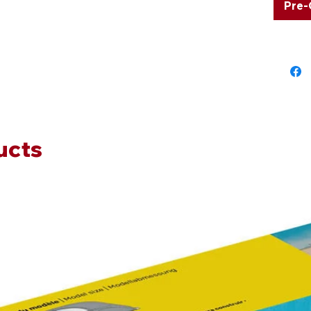
Pre-
80 %
% re
300 
hoch
Inne
Gefü
Kord
7x7 
Sitz
ucts
Ob zu H
Treffen 
Begleit
Saison 