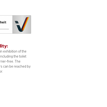
lity:
n exhibition of the
including
the toilet
arrier-free. The
ors can be reached by
or.