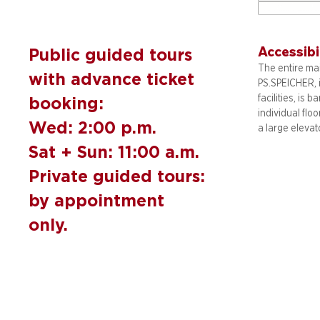
Accessibi
Public guided tours
The entire mai
with advance ticket
PS.SPEICHER, 
facilities, is b
booking:
individual flo
Wed: 2:00 p.m.
a large elevat
Sat + Sun: 11:00 a.m.
Private guided tours:
by appointment
only.