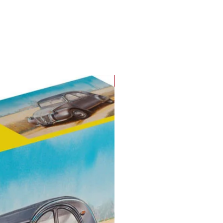
endäre Porsche 356 Speedster
d 1954 auf Initiative des US-
urs Max Hoffmann und war
lich nur für den Export in die USA
hen. Der Speedster
heidet sich vom Cabriolet durch
lachere Windschutzscheibe, das
NEU
ere Verdeck, die Steckscheiben
Schalensitze, die zur sportlichen
s Speedster beitrugen.