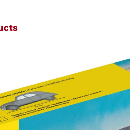
Der leg
entstan
Importe
ursprüng
ucts
vorgese
untersc
seine f
niedrig
und die 
Note de