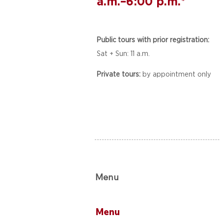
a.m.–6:00 p.m.*
Public tours with prior registration:
Sat + Sun: 11 a.m.
Private tours:
by appointment only
Menu
Menu