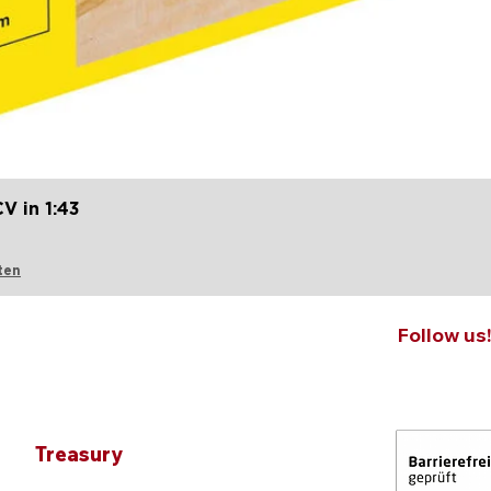
Quick View
V in 1:43
ten
Follow us
Treasury