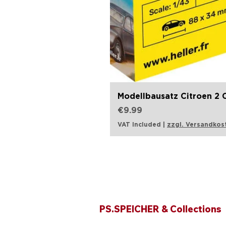
Modellbausatz Citroen 2 C
Price
€9.99
VAT Included
|
zzgl. Versandkos
Opening hours
PS.SPEICHER & Collections