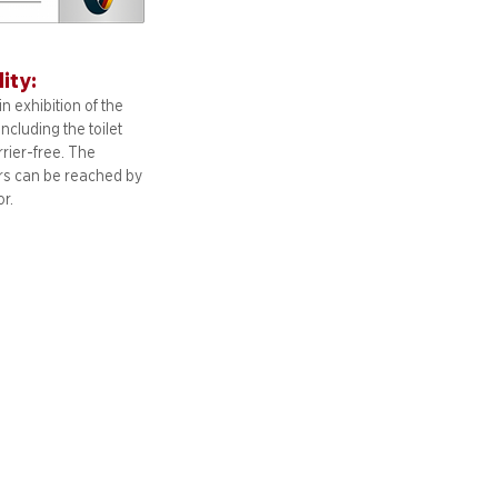
lity:
n exhibition of the
including
the toilet
arrier-free. The
ors can be reached by
or.