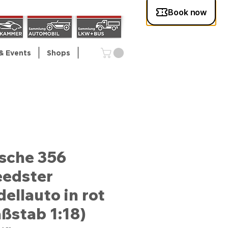
& Events
Shops
sche 356
edster
ellauto in rot
ßstab 1:18)