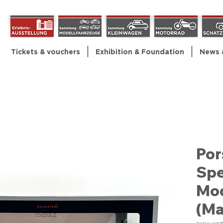
Tickets & vouchers
Exhibition & Foundation
News 
Por
Spe
Mod
(Ma