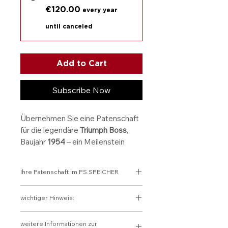
€120.00
every year
until canceled
Add to Cart
Subscribe Now
Übernehmen Sie eine Patenschaft
für die legendäre
Triumph Boss
,
Baujahr
1954
– ein Meilenstein
britischer Motorradgeschichte.
Dieses Modell steht für
Ihre Patenschaft im PS.SPEICHER
klassisches Design
,
präzise
Ingenieurskunst
und den
Verantwortung übernehmen.
wichtiger Hinweis:
unverwechselbaren Stil der 50er
Geschichte bewahren. Zukunft
Jahre. Mit ihrer eleganten
gestalten.
Die Patenschaft kann als Spende
Ihre Patenschaft für die STIFTUNG
schwarzen Lackierung und dem
weitere Informationen zur
geltend gemacht werden. Sie