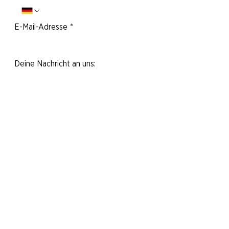
E-Mail-Adresse
*
Deine Nachricht an uns:
Ja, ich möchte den Newsletter
abonnieren.
Nachricht abschicken