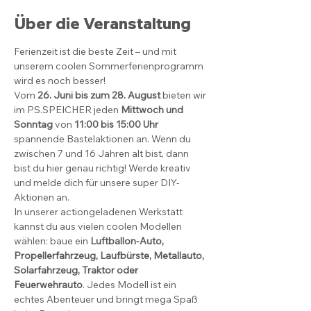
Über die Veranstaltung
Ferienzeit ist die beste Zeit – und mit 
unserem coolen Sommerferienprogramm 
wird es noch besser!
Vom 
26. Juni bis zum 28. August
 bieten wir 
im PS.SPEICHER jeden 
Mittwoch und 
Sonntag
 von 
11:00 bis 15:00 Uhr
spannende Bastelaktionen an. Wenn du 
zwischen 7 und 16 Jahren alt bist, dann 
bist du hier genau richtig! Werde kreativ 
und melde dich für unsere super DIY-
Aktionen an.
In unserer actiongeladenen Werkstatt 
kannst du aus vielen coolen Modellen 
wählen: baue ein 
Luftballon-Auto, 
Propellerfahrzeug, Laufbürste, Metallauto, 
Solarfahrzeug, Traktor oder 
Feuerwehrauto
. Jedes Modell ist ein 
echtes Abenteuer und bringt mega Spaß 