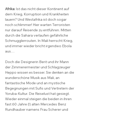
Afrika:
 Ist das nicht dieser Kontinent auf 
dem Krieg, Korruption und Krankheiten 
lauern? Und Westafrika ist doch sogar 
noch schlimmer! Hier warten Terroristen 
nur darauf Reisende zu entführen. Mitten 
durch die Sahara verlaufen gefährliche 
Schmugglerrouten. In Mali herrscht Krieg, 
und immer wieder bricht irgendwo Ebola 
aus…
Doch die Designerin Berit und ihr Mann 
der Zimmerermeister und Schlagzeuger 
Heppo wissen es besser. Sie denken an die 
wunderschöne Musik aus Mali, an 
fantastische Mode und an mystische 
Begegnungen mit Sufis und Vertretern der 
Yoruba-Kultur. Die Reiselust hat gesiegt.
Wieder einmal steigen die beiden in ihren 
fast 60 Jahre (!) alten Mercedes Benz 
Rundhauber namens Frau Scherer und 