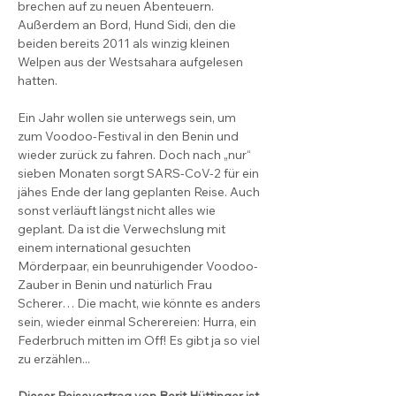
brechen auf zu neuen Abenteuern. 
Außerdem an Bord, Hund Sidi, den die 
beiden bereits 2011 als winzig kleinen 
Welpen aus der Westsahara aufgelesen 
hatten.
Ein Jahr wollen sie unterwegs sein, um 
zum Voodoo-Festival in den Benin und 
wieder zurück zu fahren. Doch nach „nur“ 
sieben Monaten sorgt SARS-CoV-2 für ein 
jähes Ende der lang geplanten Reise. Auch 
sonst verläuft längst nicht alles wie 
geplant. Da ist die Verwechslung mit 
einem international gesuchten 
Mörderpaar, ein beunruhigender Voodoo-
Zauber in Benin und natürlich Frau 
Scherer… Die macht, wie könnte es anders 
sein, wieder einmal Scherereien: Hurra, ein 
Federbruch mitten im Off! Es gibt ja so viel 
zu erzählen...
Dieser Reisevortrag von Berit Hüttinger ist 