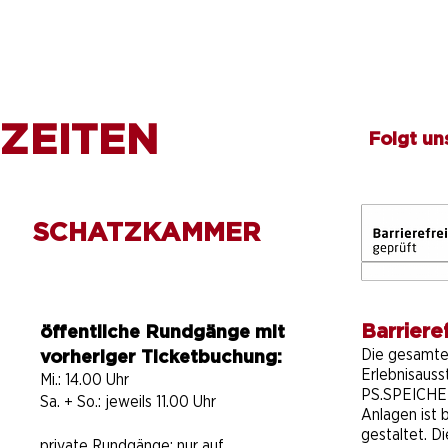
ZEITEN
Folgt un
SCHATZKAMMER
Barrieref
öffentliche Rundgänge mit
Die gesamt
vorheriger Ticketbuchung:
Erlebnisauss
Mi.: 14.00 Uhr
PS.SPEICHER
Sa. + So.: jeweils 11.00 Uhr
Anlagen ist b
gestaltet. D
private Rundgänge:
nur auf