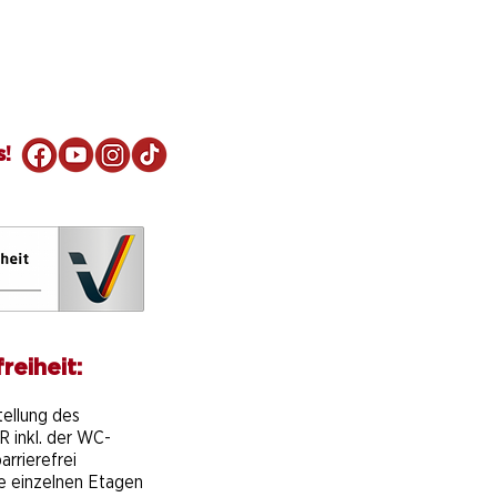
s!
reiheit:
e
tellung des
 inkl. der WC-
arrierefrei
ie einzelnen Etagen