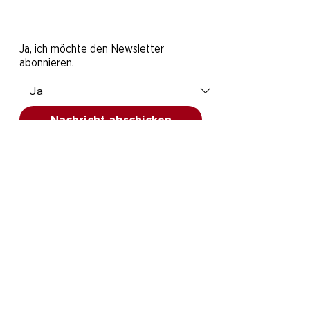
Ja, ich möchte den Newsletter
abonnieren.
Nachricht abschicken
Der PS.SPEICHER und seine einzigartigen
Sammlungen werden von der
gemeinnützigen STIFTUNG PS.SPEICHER
getragen. Damit wir Mobilitätsgeschichte