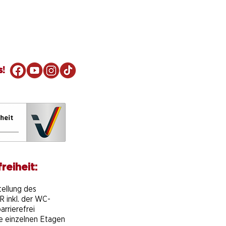
s!
reiheit:
e
tellung des
 inkl. der WC-
arrierefrei
ie einzelnen Etagen