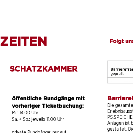
ZEITEN
Folgt un
SCHATZKAMMER
Barrieref
öffentliche Rundgänge mit
Die gesamt
vorheriger Ticketbuchung:
Erlebnisauss
Mi.: 14.00 Uhr
PS.SPEICHER
Sa. + So.: jeweils 11.00 Uhr
Anlagen ist b
gestaltet. D
private Rundgänge:
nur auf