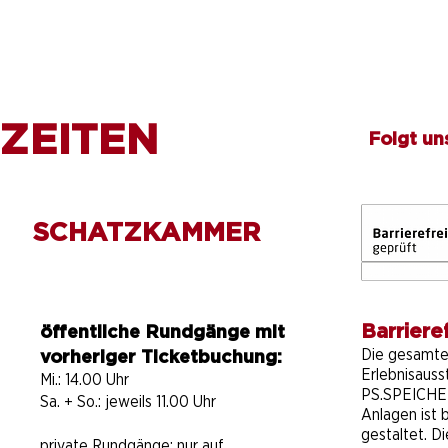
ZEITEN
Folgt un
SCHATZKAMMER
Barrieref
öffentliche Rundgänge mit
Die gesamt
vorheriger Ticketbuchung:
Erlebnisauss
Mi.: 14.00 Uhr
PS.SPEICHER
Sa. + So.: jeweils 11.00 Uhr
Anlagen ist b
gestaltet. D
private Rundgänge:
nur auf