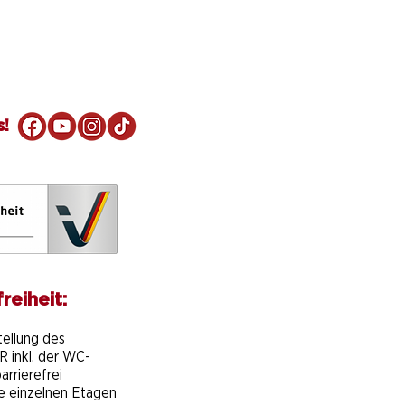
s!
reiheit:
e
tellung des
 inkl. der WC-
arrierefrei
ie einzelnen Etagen