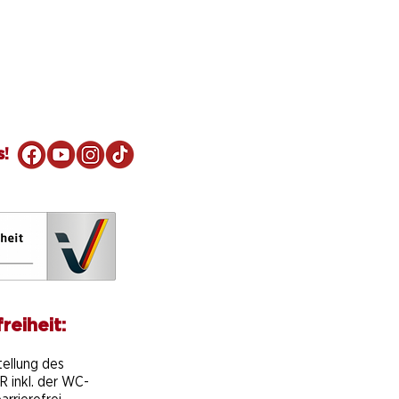
s!
reiheit:
e
tellung des
 inkl. der WC-