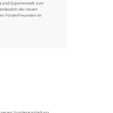
g und Expertentalk zum
nlässlich der neuen
den FörderFreunden im
r neuen Sonderausstellung 