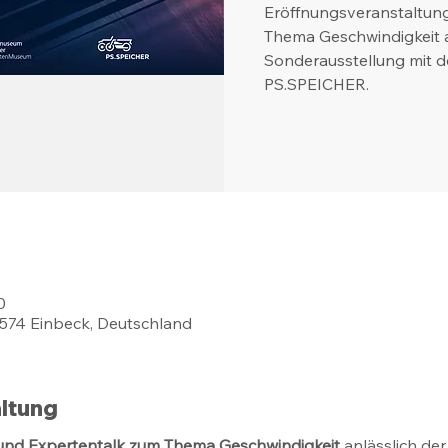
Eröffnungsveranstaltun
Thema Geschwindigkeit a
Sonderausstellung mit 
PS.SPEICHER.
0
37574 Einbeck, Deutschland
ltung
und Expertentalk zum Thema Geschwindigkeit 
anlässlich de