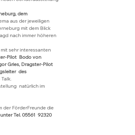
neburg, dem 
ma aus der jeweiligen 
erneburg mit dem Blick 
 Jagd nach immer höheren 
mit sehr interessanten 
ter-Pilot  Bodo von 
r Gries, Dragster-Pilot 
sleiter  des 
Talk. 
ellung  natürlich im 
m der FörderFreunde die 
nter Tel. 05561  92320 