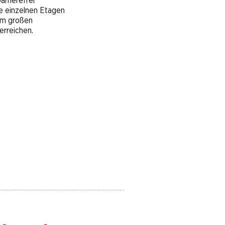
arrierefrei
ie einzelnen Etagen
em großen
erreichen.