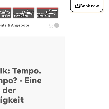
ents & Angebote
lk: Tempo.
po? - Eine
 der
igkeit