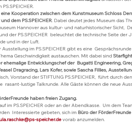
m PS.SPEICHER.  
 
eine Kooperation zwischen dem Kunstmuseum Schloss Der
 und dem PS.SPEICHER
. Dabei deutet jedes Museum das The
useum Hannover aus kultur- und naturhistorischer Sicht,  D
 und der PS.SPEICHER  beleuchtet die technische Seite der
 und in der Luft.   
r Ausstellung im PS.SPEICHER gibt es eine  Gesprächsrunde 
 Thema Geschwindigkeit austauschen. Mit dabei sind 
Starfigh
 ehemalige Entwicklungschef der  Bugatti Engineering, Grego
sel Dragracing, Lars Kofer, sowie Sascha Fillies, Ausstellung
isch, Vorstand der STIFTUNG PS.SPEICHER,  führt durch den 
e  rasant-lustige Talkrunde. Alle Gäste können die neue Ausst
; FörderFreunde haben freien Zugang. 
rkauf im PS.SPEICHER oder an der Abendkasse.  Um dem Tea
rden  Interessierte gebeten, sich im 
Büro der FörderFreunde u
ula.raschke@ps-speicher.de
 vorab anzumelden.