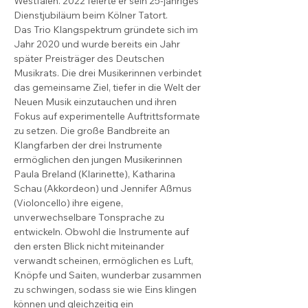
Westfalen. 2022 feierte er sein 25-jähriges 
Dienstjubiläum beim Kölner Tatort.  
Das Trio Klangspektrum gründete sich im 
Jahr 2020 und wurde bereits ein Jahr 
später Preisträger des Deutschen 
Musikrats. Die drei Musikerinnen verbindet 
das gemeinsame Ziel, tiefer in die Welt der 
Neuen Musik einzutauchen und ihren 
Fokus auf experimentelle Auftrittsformate 
zu setzen. Die große Bandbreite an 
Klangfarben der drei Instrumente 
ermöglichen den jungen Musikerinnen 
Paula Breland (Klarinette), Katharina 
Schau (Akkordeon) und Jennifer Aßmus 
(Violoncello) ihre eigene, 
unverwechselbare Tonsprache zu 
entwickeln. Obwohl die Instrumente auf 
den ersten Blick nicht miteinander 
verwandt scheinen, ermöglichen es Luft, 
Knöpfe und Saiten, wunderbar zusammen 
zu schwingen, sodass sie wie Eins klingen 
können und gleichzeitig ein 