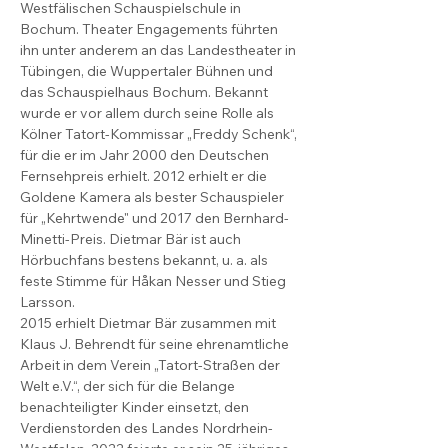
Westfälischen Schauspielschule in 
Bochum. Theater Engagements führten 
ihn unter anderem an das Landestheater in 
Tübingen, die Wuppertaler Bühnen und 
das Schauspielhaus Bochum. Bekannt 
wurde er vor allem durch seine Rolle als 
Kölner Tatort-Kommissar „Freddy Schenk“, 
für die er im Jahr 2000 den Deutschen 
Fernsehpreis erhielt. 2012 erhielt er die 
Goldene Kamera als bester Schauspieler 
für „Kehrtwende" und 2017 den Bernhard-
Minetti-Preis. Dietmar Bär ist auch 
Hörbuchfans bestens bekannt, u. a. als 
feste Stimme für Håkan Nesser und Stieg 
Larsson. 
2015 erhielt Dietmar Bär zusammen mit 
Klaus J. Behrendt für seine ehrenamtliche 
Arbeit in dem Verein „Tatort-Straßen der 
Welt e.V.“, der sich für die Belange 
benachteiligter Kinder einsetzt, den 
Verdienstorden des Landes Nordrhein-