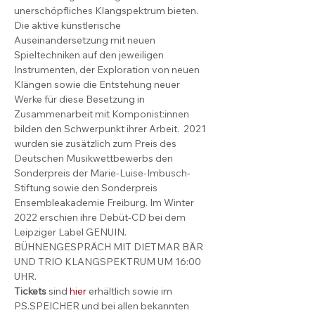
unerschöpfliches Klangspektrum bieten. 
Die aktive künstlerische 
Auseinandersetzung mit neuen 
Spieltechniken auf den jeweiligen 
Instrumenten, der Exploration von neuen 
Klängen sowie die Entstehung neuer 
Werke für diese Besetzung in 
Zusammenarbeit mit Komponist:innen 
bilden den Schwerpunkt ihrer Arbeit.  2021 
wurden sie zusätzlich zum Preis des 
Deutschen Musikwettbewerbs den 
Sonderpreis der Marie-Luise-Imbusch-
Stiftung sowie den Sonderpreis 
Ensembleakademie Freiburg. Im Winter 
2022 erschien ihre Debüt-CD bei dem 
Leipziger Label GENUIN.  
BÜHNENGESPRÄCH MIT DIETMAR BÄR 
UND TRIO KLANGSPEKTRUM UM 16:00 
UHR.
Tickets
 sind 
hier
 erhältlich sowie im 
PS.SPEICHER und bei allen bekannten 