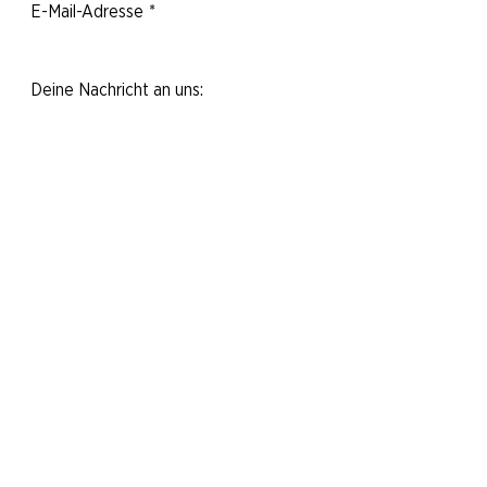
E-Mail-Adresse
*
Deine Nachricht an uns:
Ja, ich möchte den Newsletter
abonnieren.
Nachricht abschicken