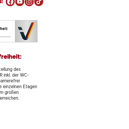
s!
reiheit:
e
tellung des
 inkl. der WC-
arrierefrei
ie einzelnen Etagen
em großen
erreichen.