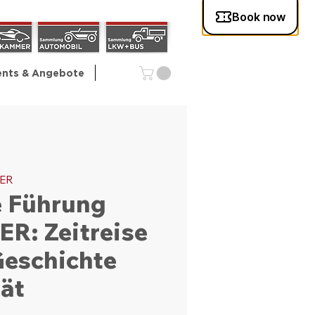
ents & Angebote
HER
e Führung
R: Zeitreise
Geschichte
tät