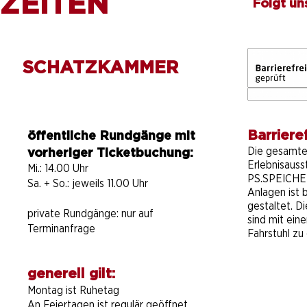
ZEITEN
Folgt un
SCHATZKAMMER
Barrieref
öffentliche Rundgänge mit
Die gesamt
vorheriger Ticketbuchung:
Erlebnisauss
Mi.: 14.00 Uhr
PS.SPEICHER
Sa. + So.: jeweils 11.00 Uhr
Anlagen ist b
gestaltet. D
private Rundgänge:
nur auf
sind mit ein
Terminanfrage
Fahrstuhl zu 
generell gilt:
Montag ist Ruhetag
An Feiertagen ist regulär geöffnet