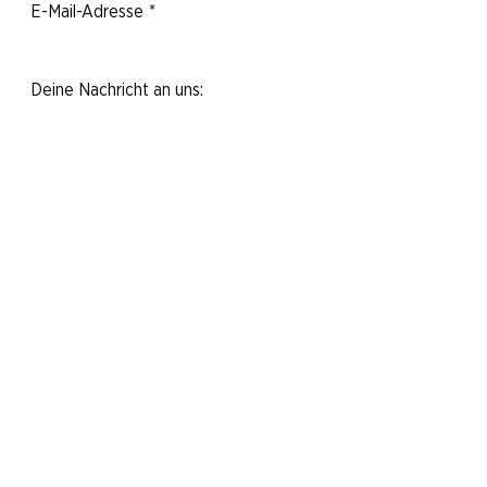
E-Mail-Adresse
*
Deine Nachricht an uns:
Ja, ich möchte den Newsletter
abonnieren.
Nachricht abschicken