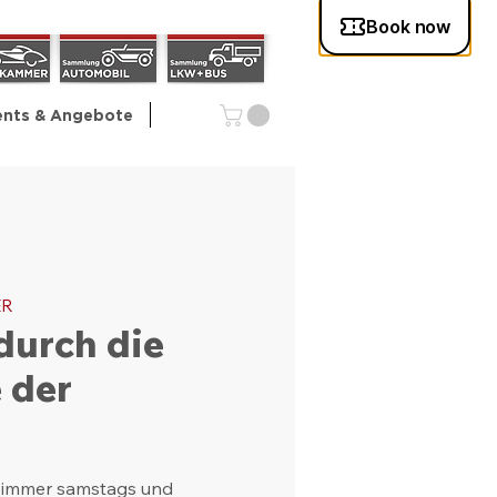
ents & Angebote
ER
durch die
 der
 immer samstags und