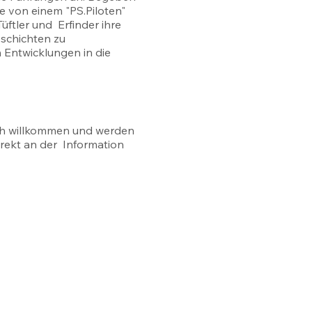
e von einem "PS.Piloten"
üftler und Erfinder ihre
eschichten zu
Entwicklungen in die
ich willkommen und werden
irekt an der Information