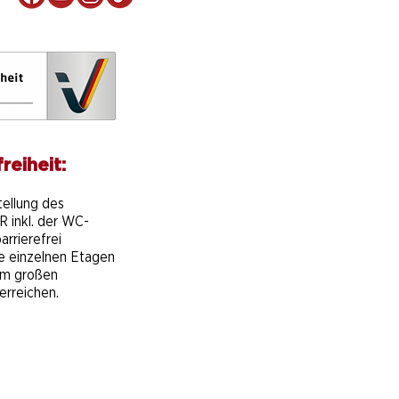
reiheit:
e
tellung des
 inkl. der WC-
arrierefrei
ie einzelnen Etagen
em großen
erreichen.