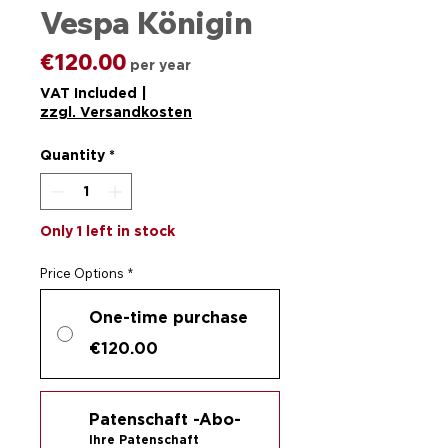
Vespa Königin
Price
€120.00
per year
VAT Included
|
zzgl. Versandkosten
Quantity
*
Only 1 left in stock
Price Options
*
One-time purchase
€120.00
Patenschaft -Abo-
Ihre Patenschaft