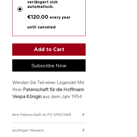
verlängert sich
automatisch.
€120.00
every year
until canceled
Add to Cart
Subscribe Now
Werden Sie Teil einer Legende! Mit
Ihrer
Patenschaft für die Hoffmann
Vespa Königin
aus dem Jahr 1954
bewahren Sie ein Stück italienisch-
deutsche Geschichte. Die elegante
Ihre Patenschaft im PS.SPEICHER
Vespa in klassischem
Grün
steht für
Freiheit, Stil und das Lebensgefühl
Verantwortung übernehmen.
wichtiger Hinweis:
der 50er Jahre.
Geschichte bewahren. Zukunft