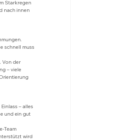
m Starkregen 
d nach innen 
 
immungen. 
e schnell muss 
. Von der 
g – viele 
Orientierung 
inlass – alles 
e und ein gut 
ie-Team 
terstützt wird 