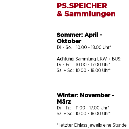
Luftfederung vor
PS.SPEICHER
Mercedes? Der Borgward
& Sammlungen
P 100 im PS.SPEICHER
überrascht bis heute
Sommer: April -
Oktober
Di. - So.: 10.00 - 18.00 Uhr*
Achtung:
Sammlung LKW + BUS:
Di. - Fr.: 10.00 - 17.00 Uhr*
Sa. + So.: 10.00 - 18.00 Uhr*
Winter: November -
März
Di. - Fr.: 11.00 - 17.00 Uhr*
Sa. + So.: 10.00 - 18.00 Uhr​​​*
* letzter Einlass jeweils eine Stunde