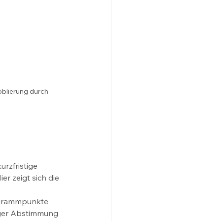
öblierung durch 
urzfristige 
 zeigt sich die 
ogrammpunkte 
nger Abstimmung 