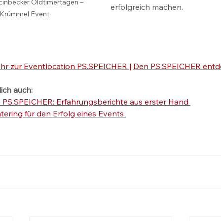
inbecker Oldtimertagen – 
erfolgreich machen. 
 Krümmel Event
hr zur Eventlocation PS.SPEICHER 
| 
Den PS.SPEICHER entd
dich auch:
m PS.SPEICHER: Erfahrungsberichte aus erster Hand 
ering für den Erfolg eines Events 