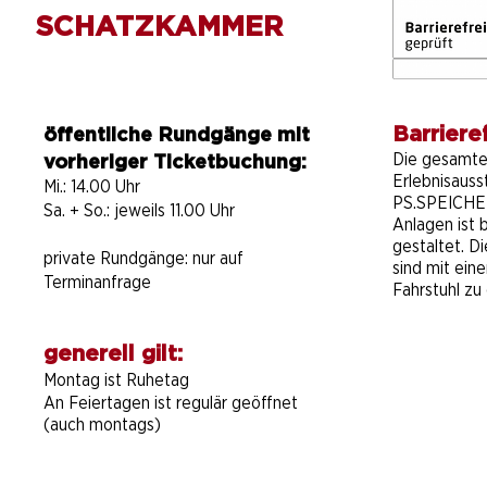
Mit dem Motorboot quer
Tag
SCHATZKAMMER
durch Afrika: Carsten
Even
Möhle nahm das Publikum
pass
mit auf eine ziemlich
schräge Expedition
Barrieref
öffentliche Rundgänge mit
Die gesamt
vorheriger Ticketbuchung:
Erlebnisauss
Mi.: 14.00 Uhr
PS.SPEICHER
Sa. + So.: jeweils 11.00 Uhr
Anlagen ist b
gestaltet. D
private Rundgänge:
nur auf
sind mit ein
Terminanfrage
Fahrstuhl zu 
generell gilt:
Montag ist Ruhetag
An Feiertagen ist regulär geöffnet
(auch montags)