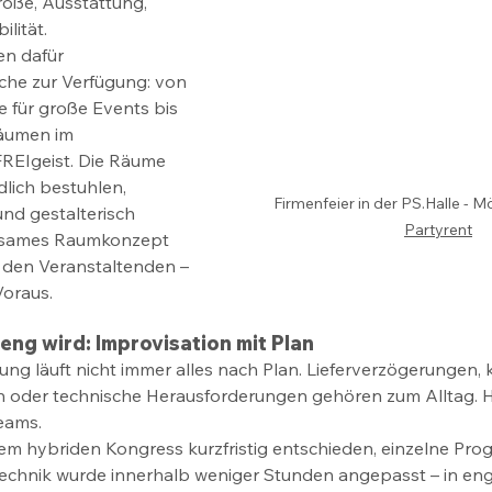
öße, Ausstattung, 
lität. 
n dafür 
iche zur Verfügung: von 
e für große Events bis 
äumen im 
REIgeist. Die Räume 
dlich bestuhlen, 
Firmenfeier in der PS.Halle - M
nd gestalterisch 
Partyrent
nsames Raumkonzept 
t den Veranstaltenden – 
oraus. 
eng wird: Improvisation mit Plan 
nung läuft nicht immer alles nach Plan. Lieferverzögerungen, k
der technische Herausforderungen gehören zum Alltag. Hier
eams. 
em hybriden Kongress kurzfristig entschieden, einzelne Pr
 Technik wurde innerhalb weniger Stunden angepasst – in e