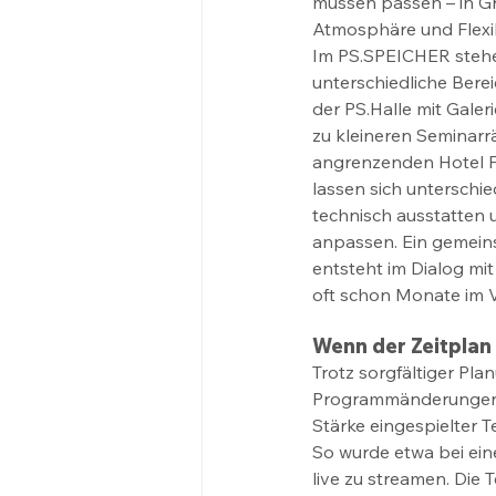
müssen passen – in Gr
Atmosphäre und Flexibi
Im PS.SPEICHER stehe
unterschiedliche Bere
der PS.Halle mit Galeri
zu kleineren Seminarr
angrenzenden Hotel F
lassen sich unterschie
technisch ausstatten u
anpassen. Ein gemei
entsteht im Dialog mi
oft schon Monate im V
Wenn der Zeitplan 
Trotz sorgfältiger Pla
Programmänderungen o
Stärke eingespielter T
So wurde etwa bei ein
live zu streamen. Die