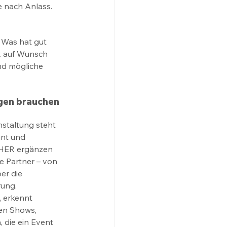
e nach Anlass. 
 Was hat gut 
R auf Wunsch 
nd mögliche 
gen brauchen 
staltung steht 
ant und 
CHER ergänzen 
e Partner – von 
er die 
ung. 
, erkennt 
ßen Shows, 
 die ein Event 