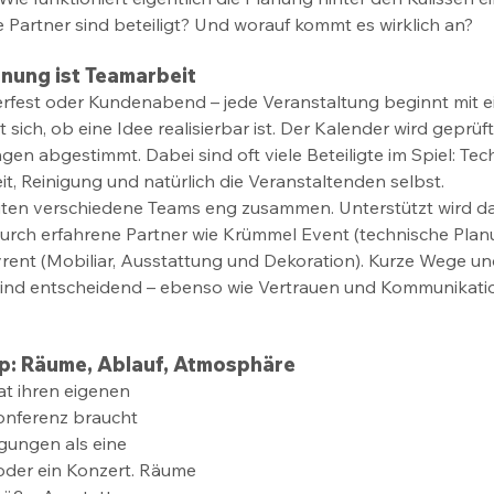
 Partner sind beteiligt? Und worauf kommt es wirklich an? 
nung ist Teamarbeit 
fest oder Kundenabend – jede Veranstaltung beginnt mit ei
 sich, ob eine Idee realisierbar ist. Der Kalender wird geprüf
gen abgestimmt. Dabei sind oft viele Beteiligte im Spiel: Tech
t, Reinigung und natürlich die Veranstaltenden selbst. 
ten verschiedene Teams eng zusammen. Unterstützt wird da
urch erfahrene Partner wie Krümmel Event (technische Plan
ent (Mobiliar, Ausstattung und Dekoration). Kurze Wege und
sind entscheidend – ebenso wie Vertrauen und Kommunikatio
p: Räume, Ablauf, Atmosphäre
t ihren eigenen 
onferenz braucht 
ungen als eine 
oder ein Konzert. Räume 