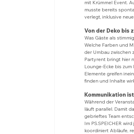
mit Krümmel Event. A
musste bereits spont
verlegt, inklusive ne
Von der Deko bis z
Was Gäste als stimmig
Welche Farben und Ma
der Umbau zwischen 
Partyrent bringt hier
Lounge-Ecke bis zum R
Elemente greifen inein
finden und Inhalte wi
Kommunikation ist a
Während der Veranstalt
läuft parallel. Damit 
gebrieftes Team entsc
Im PS.SPEICHER wird j
koordiniert Abläufe, 