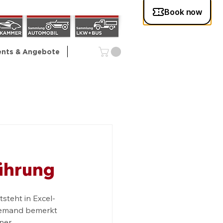
ents & Angebote
führung
steht in Excel-
niemand bemerkt 
ner 