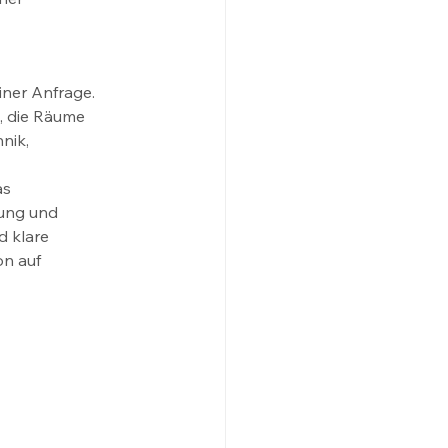
ner Anfrage. 
t, die Räume 
nik, 
s 
ung und 
 klare 
n auf 