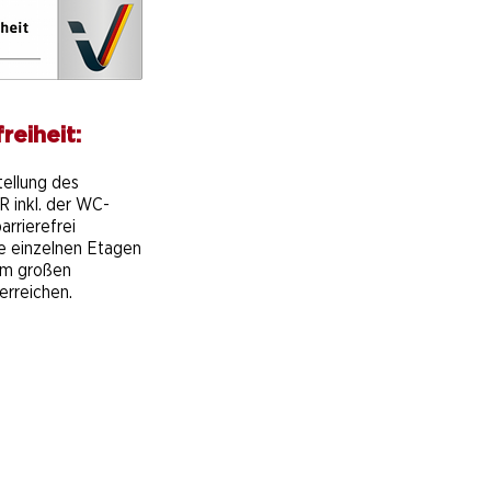
ung, Workshops oder
t - welches Format
t zu welchem Ziel?
reiheit:
e
tellung des
 inkl. der WC-
arrierefrei
ie einzelnen Etagen
em großen
erreichen.