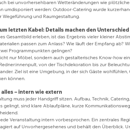
uch bei unvorhersehbaren Wetteränderungen wie plötzliche
an umdisponiert werden: Outdoor-Catering wurde kurzerhan
uer Wegeführung und Raumgestaltung. 
um letzten Kabel: Details machen den Unterschied
es Gesamtbild erleben, ist das Ergebnis vieler kleiner Abst
terialien passen zum Anlass? Wie läuft der Empfang ab? Wi
zwei Programmpunkten gelingen? 
 nicht nur Möbel, sondern auch gestalterisches Know-how ein
edner:innenpult, von der Tischdekoration bis zur Beleuchtun
ander. Ziel ist eine Umgebung, in der sich Gäste wohlfühlen, 
rken können. 
lles – intern wie extern 
ung muss jeder Handgriff sitzen. Aufbau, Technik, Catering, E
das gelingt, sind klare Ablaufpläne, kurze Kommunikationsweg
heidend. 
ede Veranstaltung intern vorbesprochen. Ein zentrales Reg
reagiert auf Unvorhergesehenes und behält den Überblick. Un