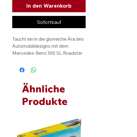
In den Warenkorb
Sofortkauf
Taucht ein in die glorreiche Ära des
Automobildesigns mit dem
Mercedes-Benz 300 SL Roadster
(1957) als Modellauto in
leidenschaftlichem Rot. Diese
detailgetreue Nachbildung im
Maßstab 1:18 fängt die Eleganz und
Ähnliche
Raffinesse dieses legendären
Fahrzeugs perfekt ein. Mit präziser
Produkte
Handwerkskunst und
hochwertigen Materialien ist
dieses Modellauto ein Muss für
NEU
Sammler und Liebhaber klassischer
Autos. Sichert euch jetzt dieses