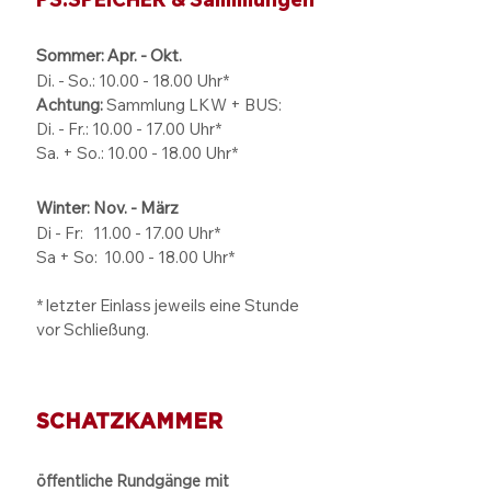
Pixi-Buch mit Museums-Story
Set aus Grundstiften mit
Sommer: Apr. - Okt.
PS.SPEICHER Motiv
Di. - So.:
10.00 - 18.00
Uhr*
Notizbuch mit PS.SPEICHER
Achtung:
Sammlung LKW + BUS:
Branding
Di. - Fr.: 10.00 - 17.00 Uhr*
Sa. + So.: 10.00 - 18.00 Uhr*
Besonderheiten:
kindgerecht, kreativ & lehrreich
Winter: Nov. - März
exklusiv im PS.SPEICHER
Di - Fr: 11.00 - 17.00
Uhr*
Onlineshop
Sa + So:
10.00 - 18.00
Uhr*
ideales Geschenk für kleine
Entdeckerinnen und Entdecker
* letzter Einlass jeweils eine Stunde
vor Schließung.
SCHATZKAMMER
öffentliche Rundgänge mit