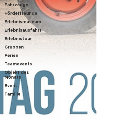
Fahrzeuge
Förderfreunde
Erlebnismuseum
Erlebnisausfahrt
Erlebnistour
Gruppen
Ferien
Teamevents
Objekt des
Monats
Event
Familie