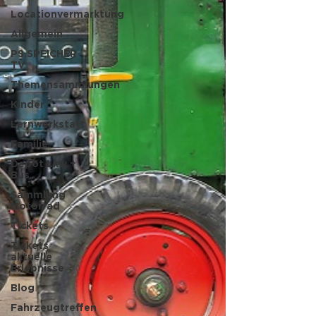
Locationvermarktung
Allgemein
PS.SPEICHER
TV
Themensammlungen
Kinder
Lernwerkstatt
Familie
Depot Lkw +
Bus
Sammlung
Motorrad
Tickets
Tickets
aktuelle
Erlebnisse
Blog
Fahrzeugtreffen