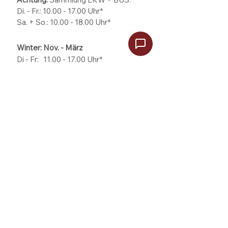
ÖFFNUNGSZEITEN
PS.SPEICHER & Sammlungen
Sommer: Apr. - Okt.
Di. - So.:
10.00 - 18.00
Uhr*
Achtung:
Sammlung LKW + BUS:
Di. - Fr.: 10.00 - 17.00 Uhr*
Sa. + So.: 10.00 - 18.00 Uhr*
Winter: Nov. - März
Di - Fr: 11.00 - 17.00
Uhr*
Sa + So:
10.00 - 18.00
Uhr*
* letzter Einlass jeweils eine Stunde
vor Schließung.