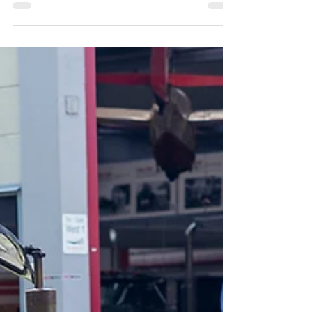
Bus
2. TreckerTag am 25. Mai im PS.Depot
Lkw+Bus in Einbeck EINBECK. Am 25. Mai
2019 veranstaltet das PS.Depot Lkw+Bus
in Einbeck seinen 2....