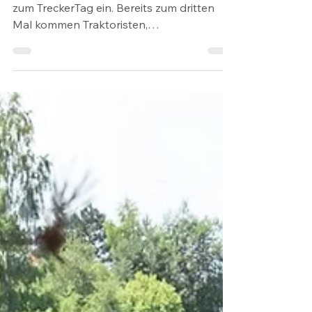
+ Bus feiert 100 Jahre Lanz
Bulldog am 02.10.2021
EINBECK. Das PS.Depot Lkw + Bus lädt
zum TreckerTag ein. Bereits zum dritten
Mal kommen Traktoristen,
Nutzfahrzeugliebhaber und...