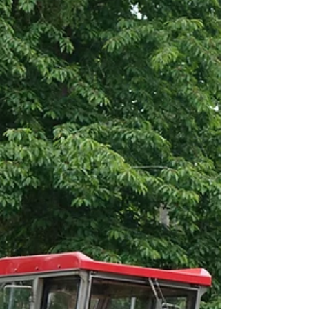
Ausstellung „LANZ-Wirtschaft“. Wie auch
in den Vorjahren sind Besucher mit
eigenen landwirtschaftlichen Fahrzeugen
aller Fabrikate willkommen. Dabei erhalten
anreisende Traktoristen mit histo