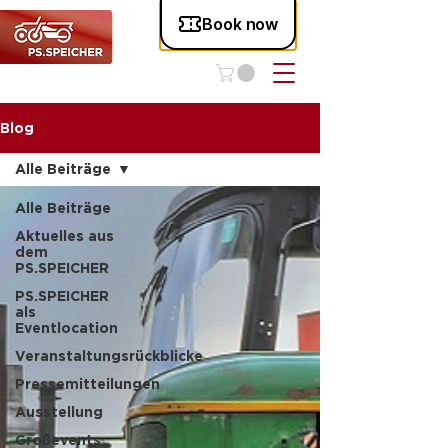
Blog
Alle Beiträge
Alle Beiträge
Aktuelles aus
dem
PS.SPEICHER
PS.SPEICHER
als
Eventlocation
Veranstaltungsrückblicke
Pressemitteilungen
Ausstellung
Großevents