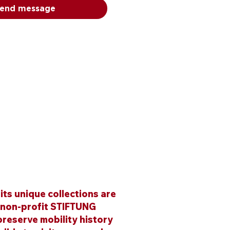
end message
ts unique collections are
 non-profit STIFTUNG
reserve mobility history