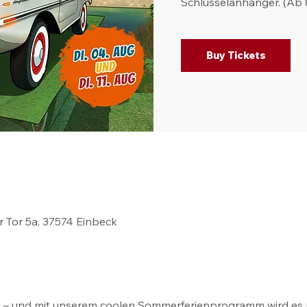
Schlüsselanhänger. (Ab 
Buy Tickets
r Tor 5a, 37574 Einbeck
Zeit – und mit unserem coolen Sommerferienprogramm wird es