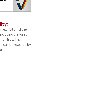
lity:
n exhibition of the
including
the toilet
arrier-free. The
ors can be reached by
or.