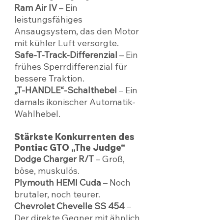
Ram Air IV
 – Ein 
leistungsfähiges 
Ansaugsystem, das den Motor 
mit kühler Luft versorgte.
Safe-T-Track-Differenzial
 – Ein 
frühes Sperrdifferenzial für 
bessere Traktion.
„T-HANDLE“-Schalthebel
 – Ein 
damals ikonischer Automatik-
Wahlhebel.
Stärkste Konkurrenten des 
Pontiac GTO „The Judge“
Dodge Charger R/T
 – Groß, 
böse, muskulös.
Plymouth HEMI Cuda
 – Noch 
brutaler, noch teurer.
Chevrolet Chevelle SS 454
 – 
Der direkte Gegner mit ähnlich 