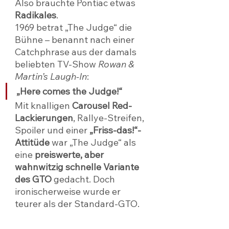
Also brauchte Pontiac etwas 
Radikales
.
1969 betrat „The Judge“ die 
Bühne – benannt nach einer 
Catchphrase aus der damals 
beliebten TV-Show 
Rowan & 
Martin’s Laugh-In
:
„Here comes the Judge!“
Mit knalligen 
Carousel Red-
Lackierungen
, Rallye-Streifen, 
Spoiler und einer 
„Friss-das!“-
Attitüde
 war „The Judge“ als 
eine 
preiswerte, aber 
wahnwitzig schnelle Variante 
des GTO
 gedacht. Doch 
ironischerweise wurde er 
teurer als der Standard-GTO.