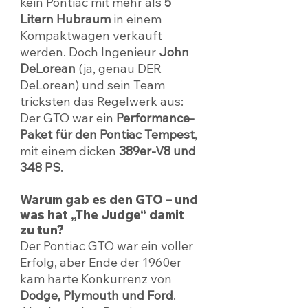
kein Pontiac mit mehr als 
5 
Litern Hubraum
 in einem 
Kompaktwagen verkauft 
werden. Doch Ingenieur 
John 
DeLorean
 (ja, genau DER 
DeLorean) und sein Team 
tricksten das Regelwerk aus: 
Der GTO war ein 
Performance-
Paket für den Pontiac Tempest
, 
mit einem dicken 
389er-V8 und 
348 PS
.
Warum gab es den GTO – und 
was hat „The Judge“ damit 
zu tun?
Der Pontiac GTO war ein voller 
Erfolg, aber Ende der 1960er 
kam harte Konkurrenz von 
Dodge, Plymouth und Ford
. 