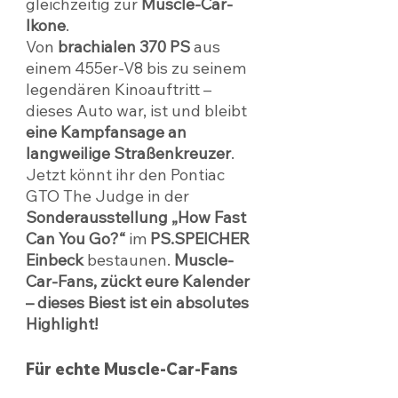
gleichzeitig zur 
Muscle-Car-
Ikone
.
Von 
brachialen 370 PS
 aus 
einem 455er-V8 bis zu seinem 
legendären Kinoauftritt – 
dieses Auto war, ist und bleibt 
eine Kampfansage an 
langweilige Straßenkreuzer
. 
Jetzt könnt ihr den Pontiac 
GTO The Judge in der 
Sonderausstellung „How Fast 
Can You Go?“
 im 
PS.SPEICHER 
Einbeck
 bestaunen. 
Muscle-
Car-Fans, zückt eure Kalender 
– dieses Biest ist ein absolutes 
Highlight!
Für echte Muscle-Car-Fans