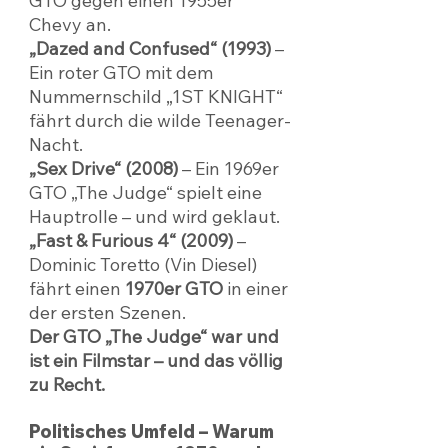
GTO gegen einen 1955er 
Chevy an.
„Dazed and Confused“ (1993)
 – 
Ein roter GTO mit dem 
Nummernschild „1ST KNIGHT“ 
fährt durch die wilde Teenager-
Nacht.
„Sex Drive“ (2008)
 – Ein 1969er 
GTO „The Judge“ spielt eine 
Hauptrolle – und wird geklaut.
„Fast & Furious 4“ (2009)
 – 
Dominic Toretto (Vin Diesel) 
fährt einen 
1970er GTO
 in einer 
der ersten Szenen.
Der GTO „The Judge“ war und 
ist ein Filmstar – und das völlig 
zu Recht.
Politisches Umfeld – Warum 