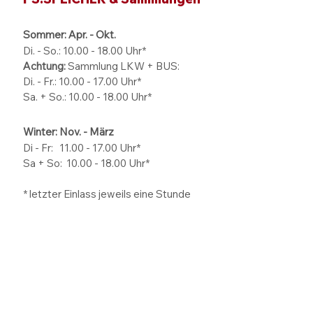
Carsten Möhle nahm
Format passt zu
das Publikum mit auf
welchem Ziel?
eine ziemlich schräge
Sommer: Apr. - Okt.
Expedition
Di. - So.:
10.00 - 18.00
Uhr*
Achtung:
Sammlung LKW + BUS:
Di. - Fr.: 10.00 - 17.00 Uhr*
Sa. + So.: 10.00 - 18.00 Uhr*
Winter: Nov. - März
Di - Fr: 11.00 - 17.00
Uhr*
Sa + So:
10.00 - 18.00
Uhr*
* letzter Einlass jeweils eine Stunde
vor Schließung.
SCHATZKAMMER
öffentliche Rundgänge mit