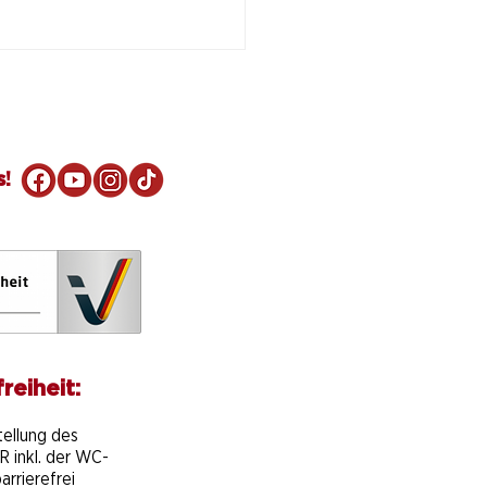
s!
e Fahrt für die
ecker Oldtimertage
reiheit:
e
tellung des
 inkl. der WC-
arrierefrei