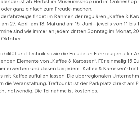
 Kalender ist ab Herbst im Museumsshop und im Onlineshop er
 oder ganz einfach zum Freude-machen.
derfahrzeuge findet im Rahmen der regulären „Kaffee & Kar
am 27. April, am 18. Mai und am 15. Juni – jeweils von 11 bis 
ine sind wie immer an jedem dritten Sonntag im Monat, 20. J
 Oktober.
obilität und Technik sowie die Freude an Fahrzeugen aller Ar
ndenden Elemente von „Kaffee & Karossen“. Für einmalig 15 Eu
er erwerben und diesen bei jedem „Kaffee & Karossen"-Treff
is mit Kaffee auffüllen lassen. Die überregionalen Unterneh
n die Veranstaltung. Treffpunkt ist der Parkplatz direkt am
ht notwendig. Die Teilnahme ist kostenlos.