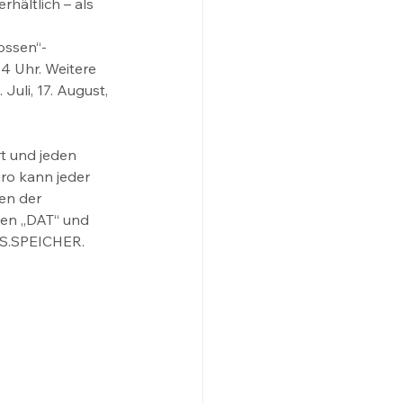
hältlich – als 
ossen“-
14 Uhr. Weitere 
uli, 17. August, 
t und jeden 
ro kann jeder 
en der 
men „DAT“ und 
 PS.SPEICHER. 