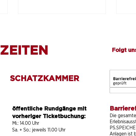
ZEITEN
Folgt un
Sommerferien im
Voll
SCHATZKAMMER
PS.SPEICHER
Einb
Barrieref
öffentliche Rundgänge mit
Die gesamt
vorheriger Ticketbuchung:
Erlebnisauss
Mi.: 14.00 Uhr
PS.SPEICHER
Sa. + So.: jeweils 11.00 Uhr
Anlagen ist b