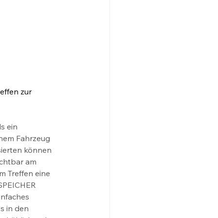
effen zur 
s ein 
inem Fahrzeug 
sierten können 
ichtbar am 
m Treffen eine 
.SPEICHER 
infaches 
s in den 