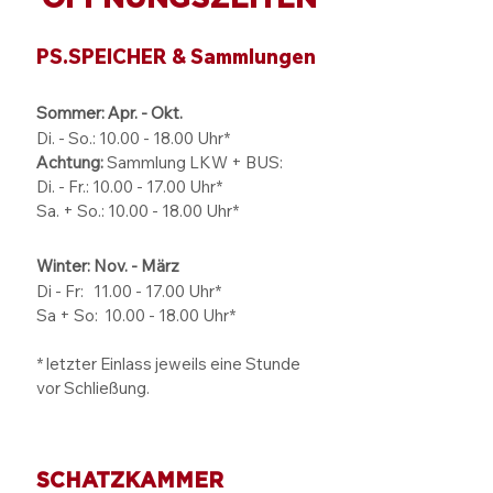
Sommerferien im
Volle Fahrt für d
PS.SPEICHER
Einbecker
PS.SPEICHER & Sammlungen
Oldtimertage
Sommer: Apr. - Okt.
Di. - So.:
10.00 - 18.00
Uhr*
Achtung:
Sammlung LKW + BUS:
Di. - Fr.: 10.00 - 17.00 Uhr*
Sa. + So.: 10.00 - 18.00 Uhr*
Winter: Nov. - März
Di - Fr: 11.00 - 17.00
Uhr*
Sa + So:
10.00 - 18.00
Uhr*
* letzter Einlass jeweils eine Stunde
vor Schließung.
SCHATZKAMMER