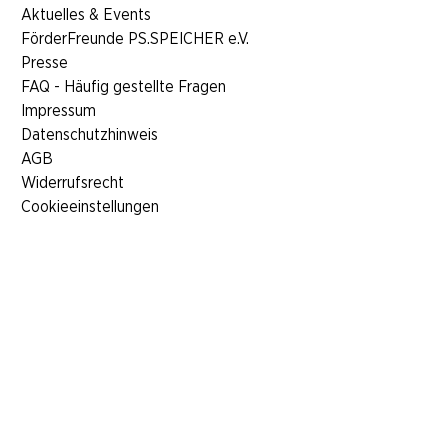
Aktuelles & Events
FörderFreunde PS.SPEICHER e.V.
Presse
FAQ - Häufig gestellte Fragen
Impressum
Datenschutzhinweis
AGB
Widerrufsrecht
Cookieeinstellungen
KONTAKT
​PS.SPEICHER
Tiedexer Tor 3,
37574 Einbeck
(Zufahrt über Jahnstraße)
Telefon:
+49 5561 8888
service@ps-speicher.de