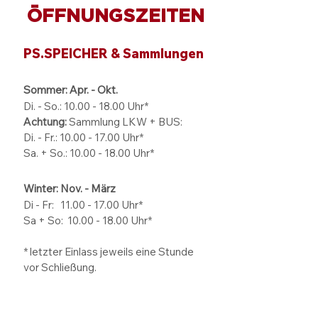
ÖFFNUNGSZEITEN
Mit dem Motorboot
Tagung, Works
quer durch Afrika:
oder Event - we
PS.SPEICHER & Sammlungen
Carsten Möhle nahm
Format passt zu
das Publikum mit auf
welchem Ziel?
eine ziemlich schräge
Sommer: Apr. - Okt.
Expedition
Di. - So.:
10.00 - 18.00
Uhr*
Achtung:
Sammlung LKW + BUS:
Di. - Fr.: 10.00 - 17.00 Uhr*
Sa. + So.: 10.00 - 18.00 Uhr*
Winter: Nov. - März
Di - Fr: 11.00 - 17.00
Uhr*
Sa + So:
10.00 - 18.00
Uhr*
* letzter Einlass jeweils eine Stunde
vor Schließung.