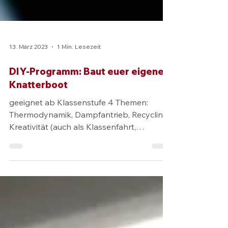
13. März 2023
1 Min. Lesezeit
DIY-Programm: Baut euer eigenes
Knatterboot
geeignet ab Klassenstufe 4 Themen:
Thermodynamik, Dampfantrieb, Recycling,
Kreativität (auch als Klassenfahrt,
Kindergeburtstag oder Ferienaktion
buchbar) Die Schülerinnen und Schüler
lernen den Dampfantrieb kennen. Am
Beispiel eines einfachen Bastel-