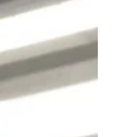
Dampfantriebes wird ein Aha-Effekt
erzeugt und die Theorie verinnerlicht.
Gleichzeitig setzen sich die Schülerinnen
und Schüler mit dem Thema Recycling
auseinander und lernen das Do-it-
Yourself-Prinzip kennen. Die Knatterboote
fa