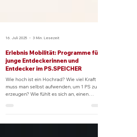
16. Juli 2025
3 Min. Lesezeit
Erlebnis Mobilität: Programme für
junge Entdeckerinnen und
Entdecker im PS.SPEICHER
Wie hoch ist ein Hochrad? Wie viel Kraft
muss man selbst aufwenden, um 1 PS zu
erzeugen? Wie fühlt es sich an, einen
Oldtimer durch eine virtuelle Straßenszene
zu fahren? Wie fährt es sich in einem
Porsche-Rennsimulator? Im PS.SPEICHER
in Einbeck dürfen Kinder mehr erleben als