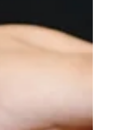
nur zuzuschauen. Hier stehen sie selbst im
Mittelpunkt. Interaktive Rallye per App in
der Erlebnisausstellung Im PS.SPEICHER
entdecken Kinder die Welt der Mobilität
mit eigenen Augen, Ohren und Händen.