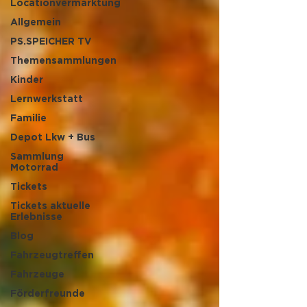
Locationvermarktung
Allgemein
PS.SPEICHER TV
Themensammlungen
Kinder
Lernwerkstatt
Familie
Depot Lkw + Bus
Sammlung
Motorrad
Tickets
Tickets aktuelle
Erlebnisse
Blog
Fahrzeugtreffen
Fahrzeuge
Förderfreunde