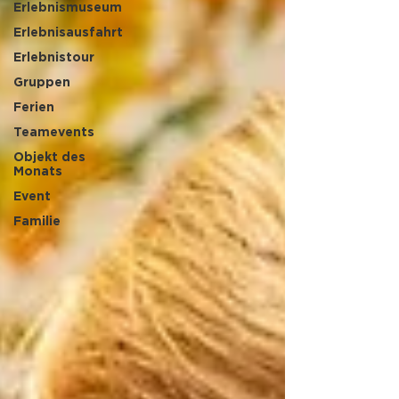
Erlebnismuseum
Erlebnisausfahrt
Erlebnistour
Gruppen
Ferien
Teamevents
Objekt des
Monats
Event
Familie