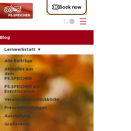
Blog
Lernwerkstatt
Alle Beiträge
Aktuelles aus
dem
PS.SPEICHER
PS.SPEICHER als
Eventlocation
Veranstaltungsrückblicke
Pressemitteilungen
Ausstellung
Großevents