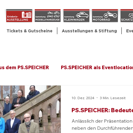
Tickets & Gutscheine
Ausstellungen & Stiftung
Ev
aus dem PS.SPEICHER
PS.SPEICHER als Eventlocatio
e
Pressemitteilungen
Ausstellung
Großev
10. Dez. 2024
3 Min. Lesezeit
PS.SPEICHER: Bedeute
Allgemein
PS.SPEICHER TV
Themensammlun
Anlässlich der Präsentatio
neben den Durchführenden 