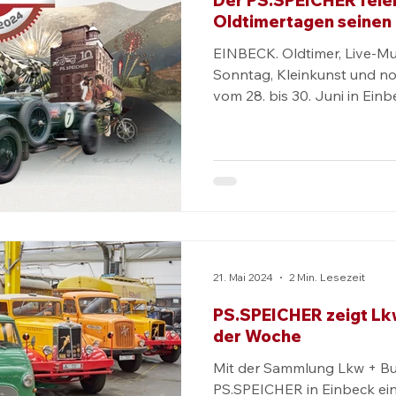
Der PS.SPEICHER feier
Oldtimertagen seinen 
EINBECK. Oldtimer, Live-Mus
Sonntag, Kleinkunst und no
vom 28. bis 30. Juni in Einb
Einbecker Oldtimertage er
Besucher aus nah und fern
die Innenstadt von seiner mobilen
2024 ist für den PS.SPEICHE
andere: Denn die Eröffnun
Oldtimermuseum jährt sich
Eingebettet in das „Jahr der
21. Mai 2024
2 Min. Lesezeit
PS.SPEICHER zeigt Lk
der Woche
Mit der Sammlung Lkw + Bu
PS.SPEICHER in Einbeck ei