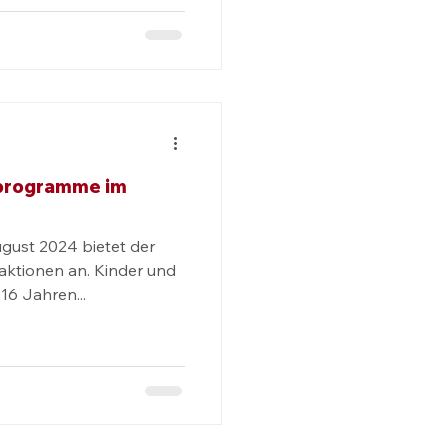
feier. Der Termin für
in voller Erfolg. Im
„10 Jahre PS.SPEICHER
eierte der PS.SPEICHER
programme im
ugust 2024 bietet der
aktionen an. Kinder und
16 Jahren...