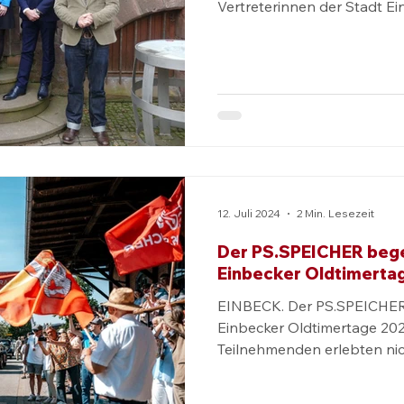
Vertreterinnen der Stadt Ei
ie
Depot Lkw + Bus
Sammlung Motorrad
Ti
se
Blog
Fahrzeugtreffen
Fahrzeuge
F
ebnisausfahrt
Erlebnistour
Gruppen
Ferien
12. Juli 2024
2 Min. Lesezeit
vent
Familie
Der PS.SPEICHER bege
Einbecker Oldtimerta
EINBECK. Der PS.SPEICHER b
Einbecker Oldtimertage 202
Teilnehmenden erlebten nic
wunderschöne PS.SPEICHER
feierten mit Europas größ