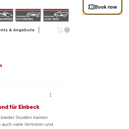
ents & Angebote
n
ents
nd für Einbeck
gen
Kinder
n beider Studien kamen
auch viele Vertreter und