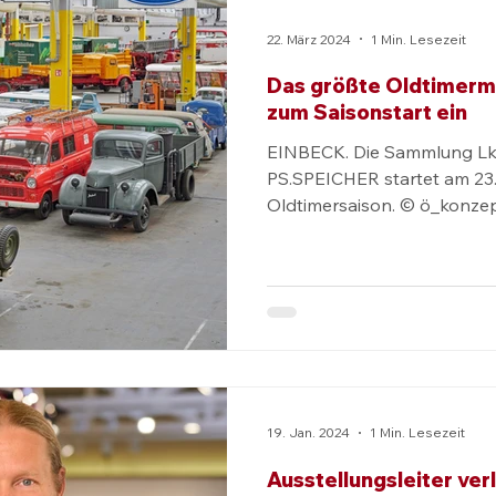
22. März 2024
1 Min. Lesezeit
Das größte Oldtimerm
zum Saisonstart ein
EINBECK. Die Sammlung Lk
PS.SPEICHER startet am 23.
Oldtimersaison. © ö_konze
vor Ostern...
19. Jan. 2024
1 Min. Lesezeit
Ausstellungsleiter ver