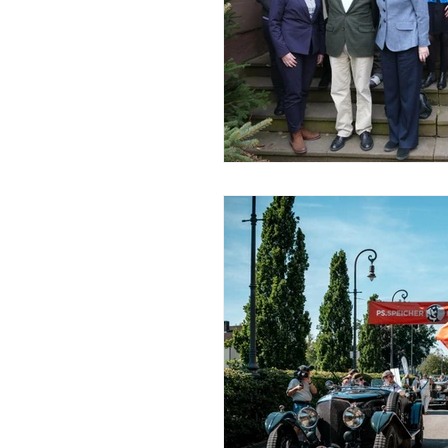
Lernwerkstatt
Famil
Tickets aktuelle Erlebnis
Erlebnismuseum
Erl
Objekt des Monats
E