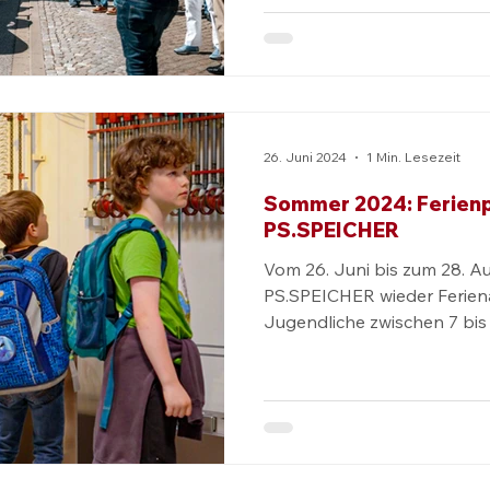
eine emotionale Geburtstags
2025 steht bereits fest. Die Einbecker Oldtimertage
vom 28. bis 30. Juni waren e
Rahmen des Themenjahres 
- Ein Jahr der Mobilität!“ f
seinen ersten
26. Juni 2024
1 Min. Lesezeit
Sommer 2024: Ferien
PS.SPEICHER
Vom 26. Juni bis zum 28. A
PS.SPEICHER wieder Ferien
Jugendliche zwischen 7 bis 