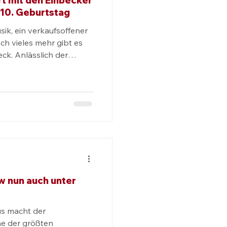
t mit den Einbecker
10. Geburtstag
ik, ein verkaufsoffener
ch vieles mehr gibt es
eck. Anlässlich der
leben Besucherinnen und
 den PS.SPEICHER und
 Seite. Das Jahr
R nicht wie jedes
g von Europas größtem
 zum zehnten Mal.
 Mobilität“ sind so
w nun auch unter
s macht der
ne der größten