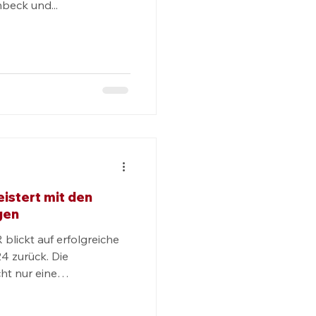
nbeck und...
ckets
örderfreunde
Teamevents
istert mit den
gen
lickt auf erfolgreiche
4 zurück. Die
ht nur eine
-Rallye, sondern
tem Oldtimermuseum auch