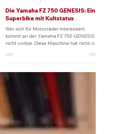
2. Aug. 2024
2 Min. Lesezeit
Die Yamaha FZ 750 GENESIS: Ein
Superbike mit Kultstatus
Wer sich für Motorräder interessiert,
kommt an der Yamaha FZ 750 GENESIS
nicht vorbei. Diese Maschine hat nicht nur
die Motorradwelt revolutioniert, sondern
auch viele Herzen von Fahrern und
Enthusiasten weltweit erobert. Mit ihrer
bahnbrechenden Technik und
beeindruckenden Leistung hat sie sich
einen festen Platz in der Geschichte der
Superbikes gesichert. Innovation trifft auf
Leistung: Die Fünfventiltechnik Die
Yamaha FZ 750 GENESIS war das erste