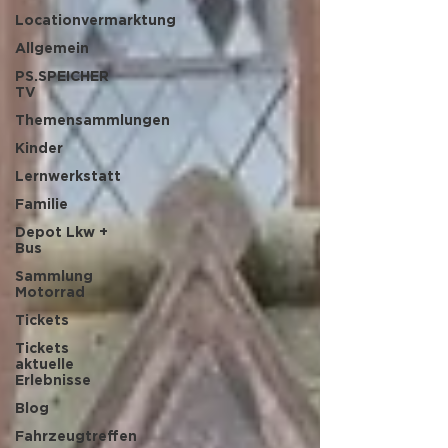
Locationvermarktung
Allgemein
PS.SPEICHER
TV
Themensammlungen
Kinder
Lernwerkstatt
Familie
Depot Lkw +
Bus
Sammlung
Motorrad
Tickets
Tickets
aktuelle
Erlebnisse
Blog
Fahrzeugtreffen