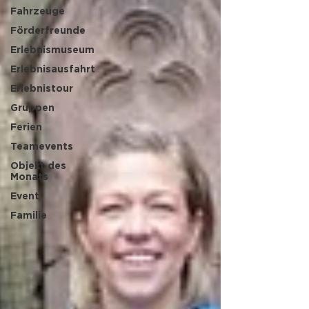
Fahrzeuge
Förderfreunde
Erlebnismuseum
Erlebnisausfahrt
Erlebnistour
Gruppen
Ferien
Teamevents
Objekt des
Monats
Event
Familie