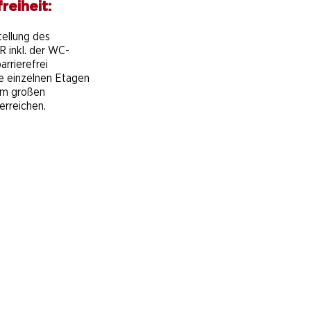
reiheit:
e
tellung des
 inkl. der WC-
arrierefrei
ie einzelnen Etagen
em großen
erreichen.