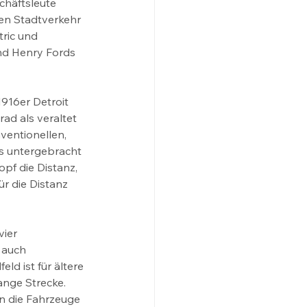
chäftsleute 
en Stadtverkehr 
tric und 
und Henry Fords 
916er Detroit 
ad als veraltet 
ventionellen, 
ns untergebracht 
pf die Distanz, 
r die Distanz 
ier 
 auch 
d ist für ältere 
nge Strecke. 
n die Fahrzeuge 