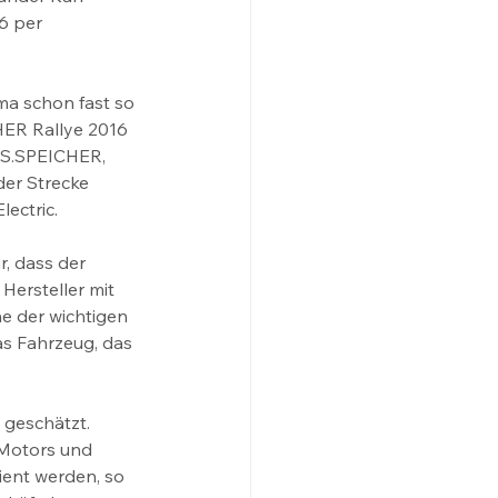
6 per 
ma schon fast so 
HER Rallye 2016 
 PS.SPEICHER, 
er Strecke 
ectric.
, dass der 
ersteller mit 
 der wichtigen 
as Fahrzeug, das 
geschätzt. 
 Motors und 
ent werden, so 