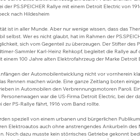
i der PS.SPEICHER Rallye mit einem Detroit Electric von 191
beck nach Hildesheim
tät ist in aller Munde. Aber nur wenige wissen, dass das The
obil selbst. Wer es nicht glaubt, hat im Rahmen der PS.SPEIC
lichkeit, sich vom Gegenteil zu überzeugen. Der Stifter des
imer-Sammler Karl-Heinz Rehkopf, begleitet die Rallye auf d
t einem 100 Jahre alten Elektrofahrzeug der Marke Detroit El
 Anfängen der Automobilentwicklung nicht vor vornherein klar
s Rennen machen würde. Eine ganze Zeitlang boten einige H
ieben in Automobilen den Verbrennungsmotoren Paroli. Eine
 Personenwagen war die US-Firma Detroit Electric, bei der d
 der PS-Rallye fährt, 1916 vom Band rollte.
den speziell von einem urbanen und bürgerlichen Publikum 
waren Elektroautos auch ohne anstrengendes Ankurbeln des
. Noch dazu musste kein störrisches Getriebe gekonnt bedi