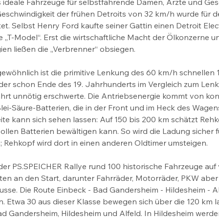
 ideale Fahrzeuge für selbstfahrende Damen, Ärzte und Ges
Geschwindigkeit der frühen Detroits von 32 km/h wurde für d
et. Selbst Henry Ford kaufte seiner Gattin einen Detroit Elec
e „T-Model“. Erst die wirtschaftliche Macht der Ölkonzerne 
en ließen die „Verbrenner“ obsiegen.
gewöhnlich ist die primitive Lenkung des 60 km/h schnellen 1
der schon Ende des 19. Jahrhunderts im Vergleich zum Lenkr
Fahrt unnötig erschwerte. Die Antriebsenergie kommt von kon
lei-Säure-Batterien, die in der Front und im Heck des Wage
ite kann sich sehen lassen: Auf 150 bis 200 km schätzt Rehko
ollen Batterien bewältigen kann. So wird die Ladung sicher fü
n; Rehkopf wird dort in einen anderen Oldtimer umsteigen.
er PS.SPEICHER Rallye rund 100 historische Fahrzeuge auf v
ten an den Start, darunter Fahrräder, Motorräder, PKW aber
se. Die Route Einbeck - Bad Gandersheim - Hildesheim - Alfel
 Etwa 30 aus dieser Klasse bewegen sich über die 120 km la
ad Gandersheim, Hildesheim und Alfeld. In Hildesheim werde