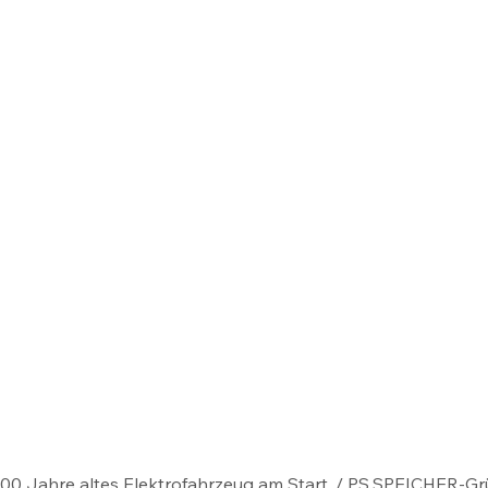
00 Jahre altes Elektrofahrzeug am Start. / PS.SPEICHER-Gr