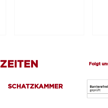
ZEITEN
Folgt un
Sommerferien im
Voll
SCHATZKAMMER
PS.SPEICHER
Einb