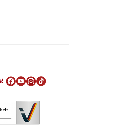
s!
e Fahrt für die
ecker Oldtimertage