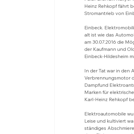
Heinz Rehkopf fährt be
Stromantrieb von Ein
Einbeck. Elektromobili
alt ist wie das Autom
am 30.07.2016 die Mög
der Kaufmann und Oldt
Einbeck-Hildesheim mi
In der Tat war in den
Verbrennungsmotor da
Dampfund Elektroantr
Marken für elektrische
Karl-Heinz Rehkopf bei
Elektroautomobile wur
Leise und kultiviert 
ständiges Abschmieren