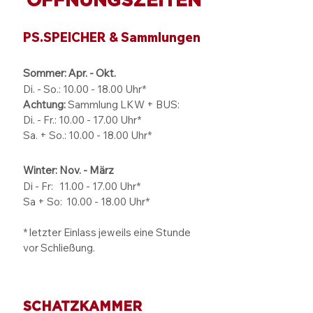
Sommerferien im
Volle Fahrt für d
PS.SPEICHER
Einbecker
PS.SPEICHER & Sammlungen
Oldtimertage
Sommer: Apr. - Okt.
Di. - So.:
10.00 - 18.00
Uhr*
Achtung:
Sammlung LKW + BUS:
Di. - Fr.: 10.00 - 17.00 Uhr*
Sa. + So.: 10.00 - 18.00 Uhr*
Winter: Nov. - März
Di - Fr: 11.00 - 17.00
Uhr*
Sa + So:
10.00 - 18.00
Uhr*
* letzter Einlass jeweils eine Stunde
vor Schließung.
SCHATZKAMMER