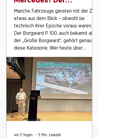
Borgward P 100 im
Manche Fahrzeuge geraten mit der Zeit
PS.SPEICHER überrascht
etwas aus dem Blick – obwohl sie
bis heute
technisch ihrer Epoche voraus waren.
Der Borgward P 100, auch bekannt als
der „Große Borgward“, gehört genau in
diese Kategorie. Wer heute über
deutsche Automobilgeschichte,
historische Limousinen oder technische
Meilensteine spricht, sollte auch diesen
Namen kennen. Denn der Borgward P
100 bringt eine Innovation auf die
Straße, mit der er seiner Konkurrenz
einen Schritt voraus ist: Luftfederung in
Serienh
vor 3 Tagen
5 Min. Lesezeit