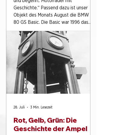
und begehrt. Motorräder mit
Geschichte.“ Passend dazu ist unser
Objekt des Monats August die BMW R
80 GS Basic. Die Basic war 1996 das
letzte Sondermodell der klassischen
Zweiventil-Boxer-GS und ist heute unter
Sammlerinnen und Sammlern besonders
gesucht. Unser Exemplar ist dabei noch
mehr als nur ein seltenes Sondermodell:
Es steht zugleich für eine
außergewöhnliche Nutzungsgeschichte.
Ein Modell aus dem
28. Juli
3 Min. Lesezeit
Rot, Gelb, Grün: Die
Geschichte der Ampel