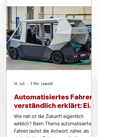
Heckfenster mit Mittelsteg gab dem
frühen VW Käfer Typ 1 seinen bis heute
bekannten Spitznamen: Brezelkäfer.
Wer die Form einmal gesehen hat,
versteht sofort, warum. Genau dieses
besondere Fahrzeug lässt sich heute in
der Sammlung AUTOMOBIL im
PS.SPEIC
14. Juli
3 Min. Lesezeit
Automatisiertes Fahren
verständlich erklärt: Ein
Vortrag über die
Wie nah ist die Zukunft eigentlich
Mobilität von morgen
wirklich? Beim Thema automatisiertes
Fahren lautet die Antwort: näher, als