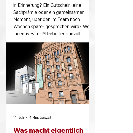
Erlebnisfaktor
in Erinnerung? Ein Gutschein, eine
Sachprämie oder ein gemeinsamer
Moment, über den im Team noch
Wochen später gesprochen wird? Wer
Incentives für Mitarbeiter sinnvoll
gestalten will, steht oft vor genau dieser
Frage. Denn Anerkennung soll nicht nur
kurzfristig wirken. Sie soll
Wertschätzung sichtbar machen,
Motivation unterstützen und im besten
Fall auch das Miteinander stärken. Genau
deshalb lohnt sich ein Blick auf
Incentives mit Erl
14. Juli
4 Min. Lesezeit
Was macht eigentlich