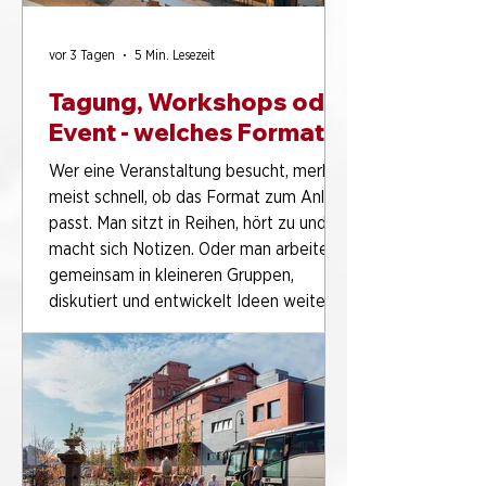
vor 3 Tagen
5 Min. Lesezeit
Tagung, Workshops oder
Event - welches Format
passt zu welchem Ziel?
Wer eine Veranstaltung besucht, merkt
meist schnell, ob das Format zum Anlass
passt. Man sitzt in Reihen, hört zu und
macht sich Notizen. Oder man arbeitet
gemeinsam in kleineren Gruppen,
diskutiert und entwickelt Ideen weiter.
Oder der Abend lebt von Begegnungen,
Atmosphäre und einen starken Rahmen.
Auf den ersten Blick werden solche
Formate oft alle einfach "Event"
genannt. In der Praxis gibt es aber
deutliche Unterschiede. Genau deshalb
lohnt sich die Frage: Wann passt ein