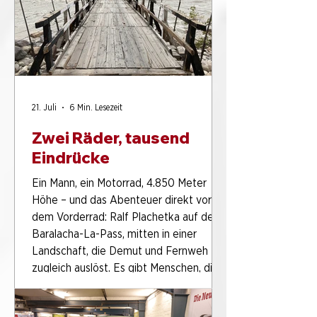
Gestaltungsideen? Eins vorneweg, die
Vorlagen für ihre Entwürfe lagen nicht
nur auf dem Zeichentisch. Warum
21. Juli
6 Min. Lesezeit
Zwei Räder, tausend
Eindrücke
Ein Mann, ein Motorrad, 4.850 Meter
Höhe – und das Abenteuer direkt vor
dem Vorderrad: Ralf Plachetka auf dem
Baralacha-La-Pass, mitten in einer
Landschaft, die Demut und Fernweh
zugleich auslöst. Es gibt Menschen, die
verreisen mit Excel-Tabelle. Und es gibt
Menschen, die schauen kurz aufs