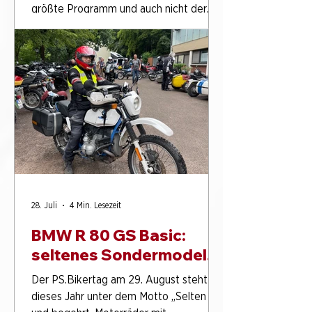
größte Programm und auch nicht der
dichteste Ablauf. Entscheidend ist
meist, ob der Rahmen zum Anlass passt.
Ein Betriebsausflug verfolgt andere
Ziele als eine Kundenveranstaltung. Ein
Team-Event lebt von Beteiligung und
Austausch. Ein Vereinsausflug braucht
häufig einen klaren, gut planbaren
28. Juli
4 Min. Lesezeit
BMW R 80 GS Basic:
seltenes Sondermodell
mit außergewöhnlicher
Der PS.Bikertag am 29. August steht
Laufleistung
dieses Jahr unter dem Motto „Selten