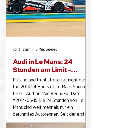
funktionierende Ausstellungen,
gepflegte Sammlungen, ein offenes
Haus für alle Generatione
vor 3 Tagen
6 Min. Lesezeit
Audi in Le Mans: 24
Stunden am Limit –
warum das legendäre
Pit lane and front stretch at night during
Rennen bis heute
the 2014 24 Hours of Le Mans Source:
fasziniert
flickr | Author =Nic Redhead |Date
=2014-06-15 Die 24 Stunden von Le
Mans sind weit mehr als nur ein
berühmtes Autorennen. Seit der ersten
Austragung im Jahr 1923 gilt der
Langstreckenklassiker in Frankreich als