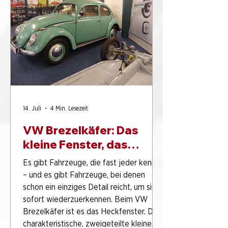
Motorrad, werfen eine Zahnbürste in die
Tasche und denken: Wird schon. Am
Freitag, 28. August 2026, um 19 Uhr
findet in der PS.Halle im PS.SPEICHER
Einbeck die Veranstaltung „Don’t Panic
T
14. Juli
4 Min. Lesezeit
VW Brezelkäfer: Das
kleine Fenster, das
Geschichte schrieb
Es gibt Fahrzeuge, die fast jeder kennt
– und es gibt Fahrzeuge, bei denen
schon ein einziges Detail reicht, um sie
sofort wiederzuerkennen. Beim VW
Brezelkäfer ist es das Heckfenster. Das
charakteristische, zweigeteilte kleine