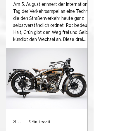
Am 5. August erinnert der internationale
Tag der Verkehrsampel an eine Technik,
die den Straßenverkehr heute ganz
selbstverständlich ordnet. Rot bedeutet
Halt, Grün gibt den Weg frei und Gelb
kündigt den Wechsel an. Diese drei
Farben sind weltweit verständlich und
regeln innerhalb weniger Sekunden, wer
fahren darf und wer warten muss. Dass
dieses System heute so einfach und
eindeutig wirkt, ist das Ergebnis einer
langen Entwicklung. Mit dem
zunehmenden Verkehr in den Städten
21. Juli
3 Min. Lesezeit