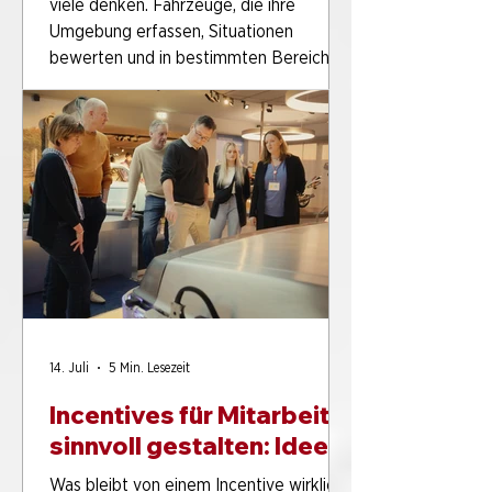
viele denken. Fahrzeuge, die ihre
Umgebung erfassen, Situationen
bewerten und in bestimmten Bereichen
selbstständig fahren können, sind längst
keine reine Vision mehr. Gleichzeitig gibt
es rund um autonomes Fahren viele
Missverständnisse. Was ist heute schon
möglich? Was gehört noch in die
Forschung? Und wie funktioniert diese
Technik überhaupt? Genau darum geht
es im
14. Juli
5 Min. Lesezeit
Incentives für Mitarbeiter
sinnvoll gestalten: Ideen
für Unternehmen mit
Was bleibt von einem Incentive wirklich