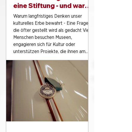
eine Stiftung - und warum
ist das so wichtig?
Warum langfristiges Denken unser
kulturelles Erbe bewahrt - Eine Frage,
die öfter gestellt wird als gedacht Viele
Menschen besuchen Museen,
engagieren sich für Kultur oder
unterstützen Projekte, die ihnen am
Herzen liegen. Doch wenn das Wort
„Stiftung“ fällt, bleibt oft eine gewisse
Unschärfe. Man weiß, dass Stiftungen
„etwas Gutes tun“, dass sie Kultur,
Bildung oder Soziales fördern. Aber was
genau passiert eigentlich hinter diesem
Begriff? Und warum spielen Stiftungen
gerad