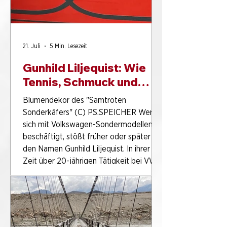
Jahren Mobilitätsgeschichte
21. Juli
5 Min. Lesezeit
Gunhild Liljequist: Wie
Tennis, Schmuck und
Blumen VW-
Blumendekor des "Samtroten
Sondermodelle
Sonderkäfers" (C) PS.SPEICHER Wer
inspirierten
sich mit Volkswagen-Sondermodellen
beschäftigt, stößt früher oder später auf
den Namen Gunhild Liljequist. In ihrer
Zeit über 20-jährigen Tätigkeit bei VW
war sie an mehreren Sondermodellen
beteiligt und brachte gestalterische
Impulse ein, die bis heute
bemerkenswert wirken. Wie kam
Gunhild Liljequist auf Ihre