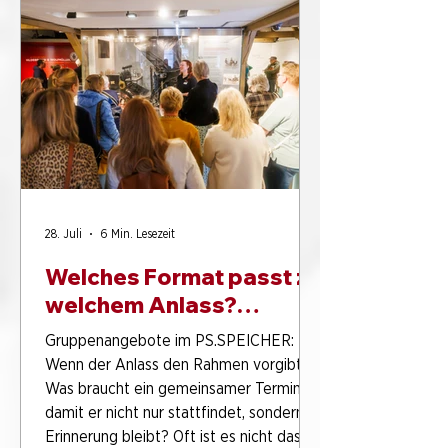
eine der härtesten und
prestigeträchtigsten Herausforderungen
des internationalen Motorsports. Die
Idee hinter dem Rennen w
28. Juli
6 Min. Lesezeit
Welches Format passt zu
welchem Anlass?
Gruppenangebote im
Gruppenangebote im PS.SPEICHER:
PS.SPEICHER für
Wenn der Anlass den Rahmen vorgibt
Unternehmen und
Was braucht ein gemeinsamer Termin,
Vereine
damit er nicht nur stattfindet, sondern in
Erinnerung bleibt? Oft ist es nicht das