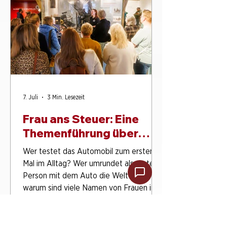
im PS.SPEICHER entsteht nicht erst in
dem Moment, in dem die ersten
Besucherinnen und Besucher eintreffen.
Sie beginnt deutlich früher: in
Absprachen,
7. Juli
3 Min. Lesezeit
Frau ans Steuer: Eine
Themenführung über
Frauen in der
Wer testet das Automobil zum ersten
Automobilgeschichte
Mal im Alltag? Wer umrundet als erste
Person mit dem Auto die Welt? Und
warum sind viele Namen von Frauen in
der Geschichte von Automobil und
Motorrad bis heute weit weniger
bekannt als die von Männern? Genau