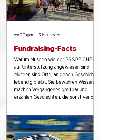
vor 3 Tagen
3 Min. Lesezeit
Fundraising‑Facts
Warum Museen wie der PS.SPEICHER
auf Unterstützung angewiesen sind
Museen sind Orte, an denen Geschichte
lebendig bleibt. Sie bewahren Wissen,
machen Vergangenes greifbar und
erzählen Geschichten, die sonst verloren
gingen. Auch der PS.SPEICHER versteht
sich als ein solcher Ort: ein lebendiger
Raum voller Technik, Erinnerungen und
Begegnungen. Was für Besucher
selbstverständlich wirkt -