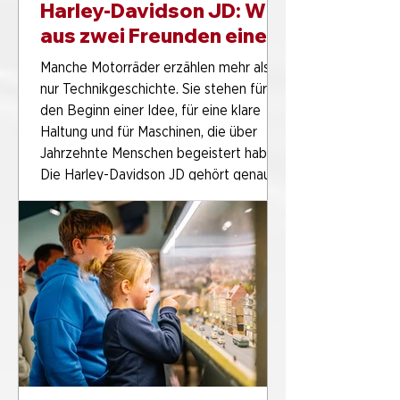
Harley-Davidson JD: Wie
aus zwei Freunden eine
Motorradmarke
Manche Motorräder erzählen mehr als
entstand
nur Technikgeschichte. Sie stehen für
den Beginn einer Idee, für eine klare
Haltung und für Maschinen, die über
Jahrzehnte Menschen begeistert haben.
Die Harley-Davidson JD gehört genau in
diese Kategorie. Wer heute an Harley-
Davidson Motorräder, klassische V2-
Motoren oder an frühe amerikanische
Motorräder denkt, landet schnell bei
genau solchen Modellen. In der
Sammlung MOTORRAD des
PS.SPEICHER lässt sich mit der Harley-
Davidson JD ein Kap