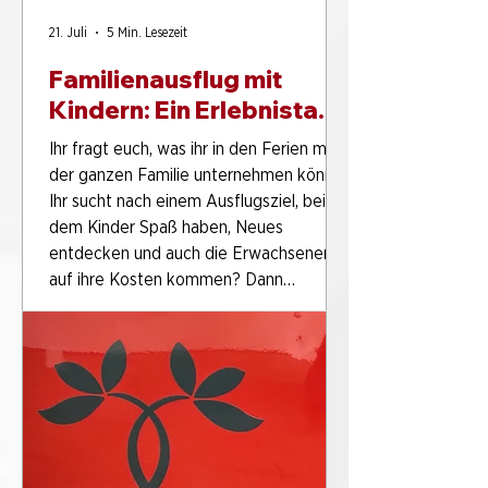
21. Juli
5 Min. Lesezeit
Familienausflug mit
Kindern: Ein Erlebnistag
im PS.SPEICHER
Ihr fragt euch, was ihr in den Ferien mit
der ganzen Familie unternehmen könnt?
Ihr sucht nach einem Ausflugsziel, bei
dem Kinder Spaß haben, Neues
entdecken und auch die Erwachsenen
auf ihre Kosten kommen? Dann
verbringt gemeinsam einen Tag im
PS.SPEICHER in Einbeck. In Europas
größtem Oldtimer- und Erlebnismuseum
erwarten euch über 2.500 historische
Fahrzeuge, mehr als 8.000
Modellfahrzeuge, interaktive Stationen
und spannende Geschichten aus 200