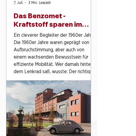
7. Juli
3 Min. Lesezeit
Das Benzomet -
Kraftstoff sparen im
Kleinformat
Ein cleverer Begleiter der 1960er Jahre
Die 1960er Jahre waren geprägt von
Aufbruchstimmung, aber auch von
einem wachsenden Bewusstsein für
effiziente Mobilität. Wer damals hinter
dem Lenkrad saß, wusste: Der richtige
Fahrstil konnte entscheidend darüber
bestimmen, wie weit man mit einer
Tankfüllung kam. Vorausschauend
fahren, sanft beschleunigen, rechtzeitig
schalten - all das gehörte zu einem
automobilen Alltag, in dem Technik und
Gefühl Hand in Hand gingen. Gleichzeitig
be