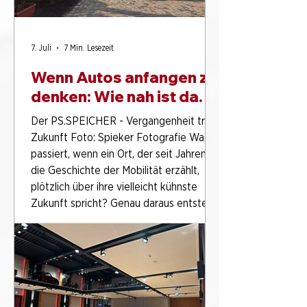
7. Juli
7 Min. Lesezeit
Wenn Autos anfangen zu
denken: Wie nah ist das
autonome Fahren
Der PS.SPEICHER - Vergangenheit trifft
wirklich?
Zukunft Foto: Spieker Fotografie Was
passiert, wenn ein Ort, der seit Jahren
die Geschichte der Mobilität erzählt,
plötzlich über ihre vielleicht kühnste
Zukunft spricht? Genau daraus entsteht
am 7. August um 19 Uhr in der PS.Halle
ein Abend, der weit mehr verspricht als
einen klassischen Technikvortrag. Im
PS.SPEICHER in Ei